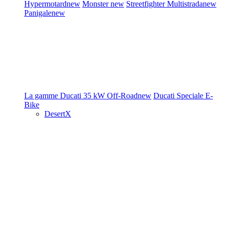
Hypermotard
new
Monster
new
Streetfighter
Multistrada
new
Panigale
new
La gamme Ducati
35 kW
Off-Road
new
Ducati Speciale
E-
Bike
DesertX