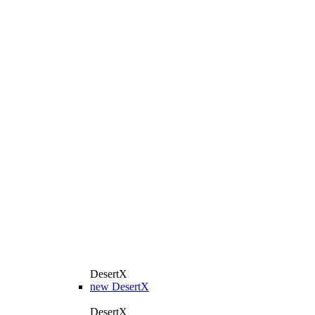
DesertX
new
DesertX
DesertX