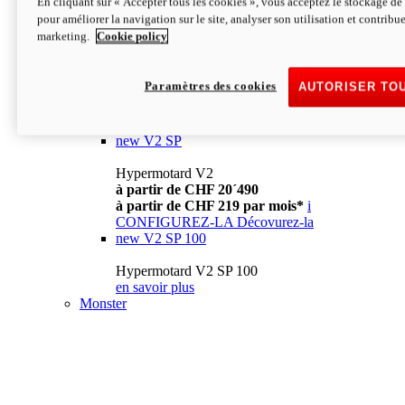
En cliquant sur « Accepter tous les cookies », vous acceptez le stockage de 
à partir de CHF 13´990
i
pour améliorer la navigation sur le site, analyser son utilisation et contribue
CONFIGUREZ-LA
Décovurez-la
marketing.
Cookie policy
new
V2
Hypermotard V2
Paramètres des cookies
AUTORISER TO
à partir de CHF 15´990
à partir de CHF 169 par mois*
i
CONFIGUREZ-LA
Décovurez-la
new
V2 SP
Hypermotard V2
à partir de CHF 20´490
à partir de CHF 219 par mois*
i
CONFIGUREZ-LA
Décovurez-la
new
V2 SP 100
Hypermotard V2 SP 100
en savoir plus
Monster