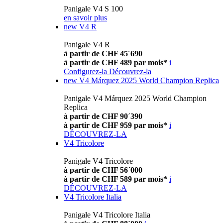
Panigale V4 S 100
en savoir plus
new
V4 R
Panigale V4 R
à partir de CHF 45´690
à partir de CHF 489 par mois*
i
Configurez-la
Découvrez-la
new
V4 Márquez 2025 World Champion Replica
Panigale V4 Márquez 2025 World Champion
Replica
à partir de CHF 90´390
à partir de CHF 959 par mois*
i
DÉCOUVREZ-LA
V4 Tricolore
Panigale V4 Tricolore
à partir de CHF 56´000
à partir de CHF 589 par mois*
i
DÉCOUVREZ-LA
V4 Tricolore Italia
Panigale V4 Tricolore Italia