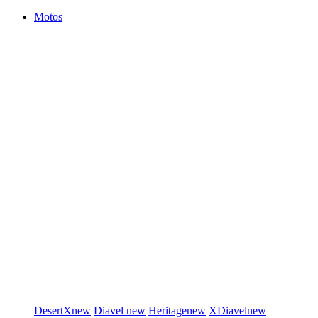
Motos
DesertX
new
Diavel
new
Heritage
new
XDiavel
new