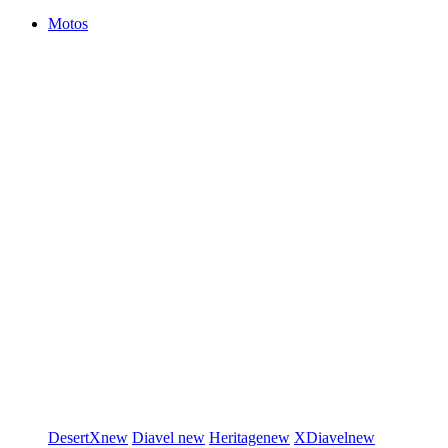
Motos
DesertX
new
Diavel
new
Heritage
new
XDiavel
new