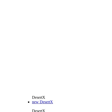
DesertX
new
DesertX
DesertX