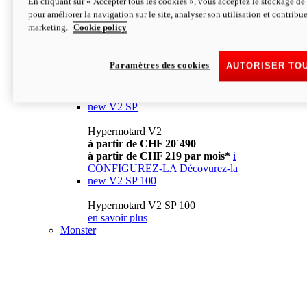
En cliquant sur « Accepter tous les cookies », vous acceptez le stockage de 
à partir de CHF 13´990
i
pour améliorer la navigation sur le site, analyser son utilisation et contribue
CONFIGUREZ-LA
Décovurez-la
marketing.
Cookie policy
new
V2
Hypermotard V2
Paramètres des cookies
AUTORISER TO
à partir de CHF 15´990
à partir de CHF 169 par mois*
i
CONFIGUREZ-LA
Décovurez-la
new
V2 SP
Hypermotard V2
à partir de CHF 20´490
à partir de CHF 219 par mois*
i
CONFIGUREZ-LA
Décovurez-la
new
V2 SP 100
Hypermotard V2 SP 100
en savoir plus
Monster