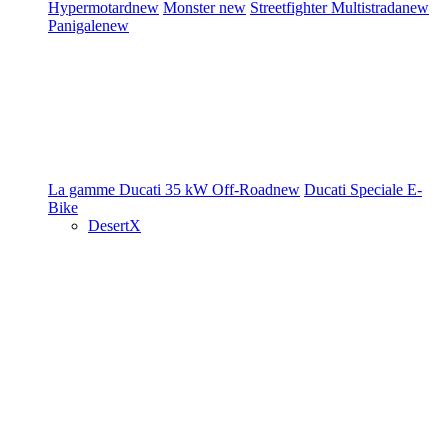
Hypermotard
new
Monster
new
Streetfighter
Multistrada
new
Panigale
new
La gamme Ducati
35 kW
Off-Road
new
Ducati Speciale
E-
Bike
DesertX