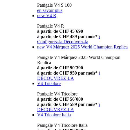
Panigale V4 S 100
en savoir plus
new
V4 R
Panigale V4 R
à partir de CHF 45´690
à partir de CHF 489 par mois*
i
Configurez-la
Découvrez-la
new
V4 Márquez 2025 World Champion Replica
Panigale V4 Márquez 2025 World Champion
Replica
à partir de CHF 90´390
à partir de CHF 959 par mois*
i
DÉCOUVREZ-LA
V4 Tricolore
Panigale V4 Tricolore
à partir de CHF 56´000
à partir de CHF 589 par mois*
i
DÉCOUVREZ-LA
V4 Tricolore Italia
Panigale V4 Tricolore Italia