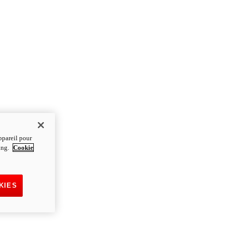
ppareil pour
ting.
Cookie
KIES