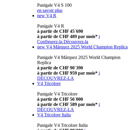
Panigale V4 S 100
en savoir plus
new
V4 R
Panigale V4 R
à partir de CHF 45´690
à partir de CHF 489 par mois*
i
Configurez-la
Découvrez-la
new
V4 Márquez 2025 World Champion Replica
Panigale V4 Márquez 2025 World Champion
Replica
à partir de CHF 90´390
à partir de CHF 959 par mois*
i
DÉCOUVREZ-LA
V4 Tricolore
Panigale V4 Tricolore
à partir de CHF 56´000
à partir de CHF 589 par mois*
i
DÉCOUVREZ-LA
V4 Tricolore Italia
Panigale V4 Tricolore Italia