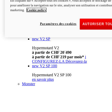
En cliquant sur « Accepter tous les cookies », vous acceptez le stockage de 
à partir de CHF 13´990
i
pour améliorer la navigation sur le site, analyser son utilisation et contribue
CONFIGUREZ-LA
Décovurez-la
marketing.
Cookie policy
new
V2
Hypermotard V2
Paramètres des cookies
AUTORISER TO
à partir de CHF 15´990
à partir de CHF 169 par mois*
i
CONFIGUREZ-LA
Décovurez-la
new
V2 SP
Hypermotard V2
à partir de CHF 20´490
à partir de CHF 219 par mois*
i
CONFIGUREZ-LA
Décovurez-la
new
V2 SP 100
Hypermotard V2 SP 100
en savoir plus
Monster