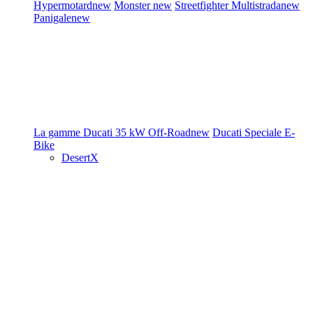
Hypermotard
new
Monster
new
Streetfighter
Multistrada
new
Panigale
new
La gamme Ducati
35 kW
Off-Road
new
Ducati Speciale
E-
Bike
DesertX