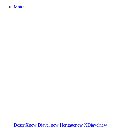
Motos
DesertX
new
Diavel
new
Heritage
new
XDiavel
new