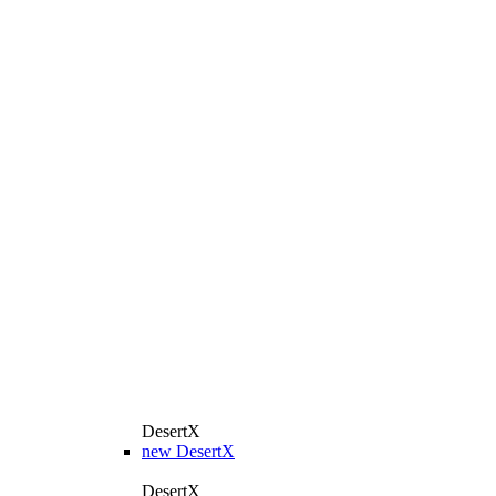
DesertX
new
DesertX
DesertX