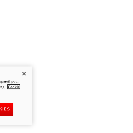
ppareil pour
ting.
Cookie
KIES