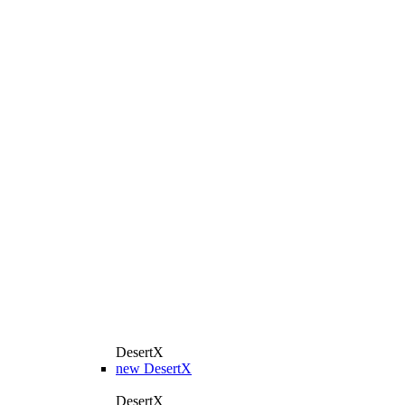
DesertX
new
DesertX
DesertX