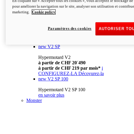
En cliquant sur « Accepter tous les cookies », vous acceptez le stockage de 
à partir de CHF 13´990
i
pour améliorer la navigation sur le site, analyser son utilisation et contribue
CONFIGUREZ-LA
Décovurez-la
marketing.
Cookie policy
new
V2
Hypermotard V2
Paramètres des cookies
AUTORISER TO
à partir de CHF 15´990
à partir de CHF 169 par mois*
i
CONFIGUREZ-LA
Décovurez-la
new
V2 SP
Hypermotard V2
à partir de CHF 20´490
à partir de CHF 219 par mois*
i
CONFIGUREZ-LA
Décovurez-la
new
V2 SP 100
Hypermotard V2 SP 100
en savoir plus
Monster