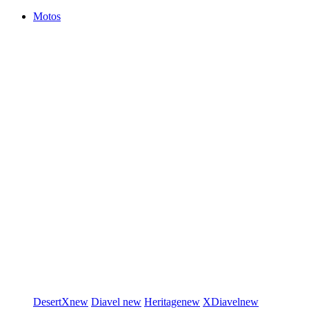
Motos
DesertX
new
Diavel
new
Heritage
new
XDiavel
new