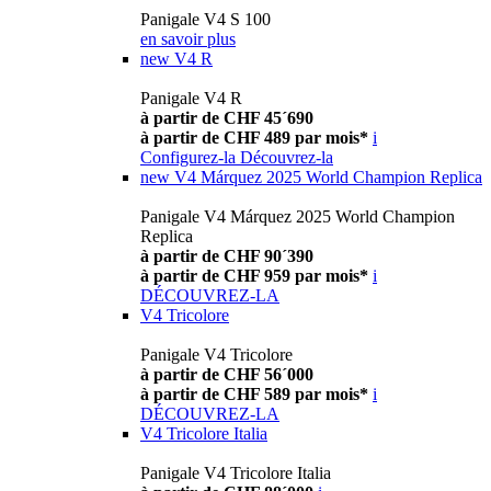
Panigale V4 S 100
en savoir plus
new
V4 R
Panigale V4 R
à partir de CHF 45´690
à partir de CHF 489 par mois*
i
Configurez-la
Découvrez-la
new
V4 Márquez 2025 World Champion Replica
Panigale V4 Márquez 2025 World Champion
Replica
à partir de CHF 90´390
à partir de CHF 959 par mois*
i
DÉCOUVREZ-LA
V4 Tricolore
Panigale V4 Tricolore
à partir de CHF 56´000
à partir de CHF 589 par mois*
i
DÉCOUVREZ-LA
V4 Tricolore Italia
Panigale V4 Tricolore Italia