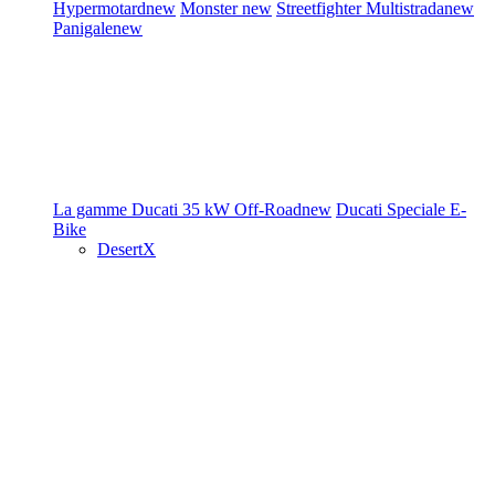
Hypermotard
new
Monster
new
Streetfighter
Multistrada
new
Panigale
new
La gamme Ducati
35 kW
Off-Road
new
Ducati Speciale
E-
Bike
DesertX