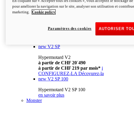
En cliquant sur « Accepter tous les cookies », vous acceptez le stockage de 
à partir de CHF 13´990
i
pour améliorer la navigation sur le site, analyser son utilisation et contribue
CONFIGUREZ-LA
Décovurez-la
marketing.
Cookie policy
new
V2
Hypermotard V2
Paramètres des cookies
AUTORISER TO
à partir de CHF 15´990
à partir de CHF 169 par mois*
i
CONFIGUREZ-LA
Décovurez-la
new
V2 SP
Hypermotard V2
à partir de CHF 20´490
à partir de CHF 219 par mois*
i
CONFIGUREZ-LA
Décovurez-la
new
V2 SP 100
Hypermotard V2 SP 100
en savoir plus
Monster