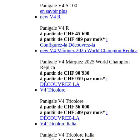
Panigale V4 S 100
en savoir plus
new
V4 R
Panigale V4 R
à partir de CHF 45´690
à partir de CHF 489 par mois*
i
Configurez-la
Découvrez-la
new
V4 Márquez 2025 World Champion Replica
Panigale V4 Márquez 2025 World Champion
Replica
à partir de CHF 90´930
à partir de CHF 959 par mois*
i
DÉCOUVREZ-LA
V4 Tricolore
Panigale V4 Tricolore
à partir de CHF 56´000
à partir de CHF 589 par mois*
i
DÉCOUVREZ-LA
V4 Tricolore Italia
Panigale V4 Tricolore Italia