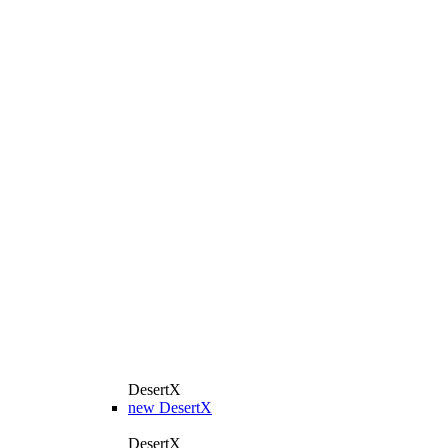
DesertX
new
DesertX
DesertX