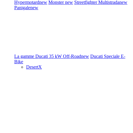
Hypermotard
new
Monster
new
Streetfighter
Multistrada
new
Panigale
new
La gamme Ducati
35 kW
Off-Road
new
Ducati Speciale
E-
Bike
DesertX