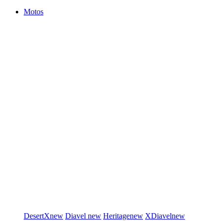
Motos
DesertX
new
Diavel
new
Heritage
new
XDiavel
new