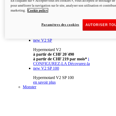
En cliquant sur « Accepter tous les cookies », vous acceptez le stockage de 
à partir de CHF 13´990
i
pour améliorer la navigation sur le site, analyser son utilisation et contribue
CONFIGUREZ-LA
Décovurez-la
marketing.
Cookie policy
new
V2
Hypermotard V2
Paramètres des cookies
AUTORISER TO
à partir de CHF 15´990
à partir de CHF 169 par mois*
i
CONFIGUREZ-LA
Décovurez-la
new
V2 SP
Hypermotard V2
à partir de CHF 20´490
à partir de CHF 219 par mois*
i
CONFIGUREZ-LA
Décovurez-la
new
V2 SP 100
Hypermotard V2 SP 100
en savoir plus
Monster