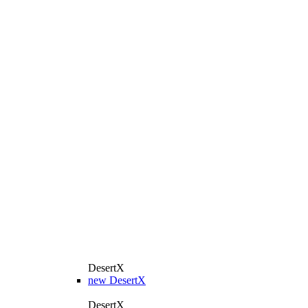
DesertX
new
DesertX
DesertX