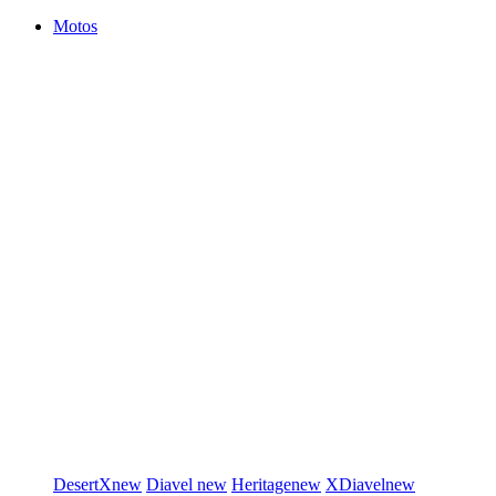
Motos
DesertX
new
Diavel
new
Heritage
new
XDiavel
new