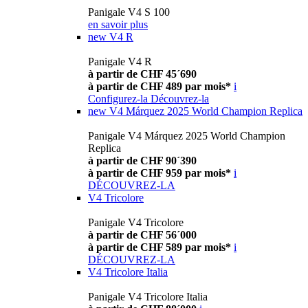
Panigale V4 S 100
en savoir plus
new
V4 R
Panigale V4 R
à partir de CHF 45´690
à partir de CHF 489 par mois*
i
Configurez-la
Découvrez-la
new
V4 Márquez 2025 World Champion Replica
Panigale V4 Márquez 2025 World Champion
Replica
à partir de CHF 90´390
à partir de CHF 959 par mois*
i
DÉCOUVREZ-LA
V4 Tricolore
Panigale V4 Tricolore
à partir de CHF 56´000
à partir de CHF 589 par mois*
i
DÉCOUVREZ-LA
V4 Tricolore Italia
Panigale V4 Tricolore Italia