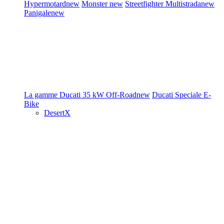
Hypermotard
new
Monster
new
Streetfighter
Multistrada
new
Panigale
new
La gamme Ducati
35 kW
Off-Road
new
Ducati Speciale
E-
Bike
DesertX