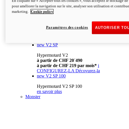
En cliquant sur « Accepter tous les cookies », vous acceptez le stockage de 
à partir de CHF 13´990
i
pour améliorer la navigation sur le site, analyser son utilisation et contribue
CONFIGUREZ-LA
Décovurez-la
marketing.
Cookie policy
new
V2
Hypermotard V2
Paramètres des cookies
AUTORISER TO
à partir de CHF 15´990
à partir de CHF 169 par mois*
i
CONFIGUREZ-LA
Décovurez-la
new
V2 SP
Hypermotard V2
à partir de CHF 20´490
à partir de CHF 219 par mois*
i
CONFIGUREZ-LA
Décovurez-la
new
V2 SP 100
Hypermotard V2 SP 100
en savoir plus
Monster