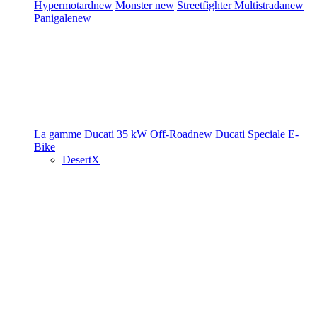
Hypermotard
new
Monster
new
Streetfighter
Multistrada
new
Panigale
new
La gamme Ducati
35 kW
Off-Road
new
Ducati Speciale
E-
Bike
DesertX