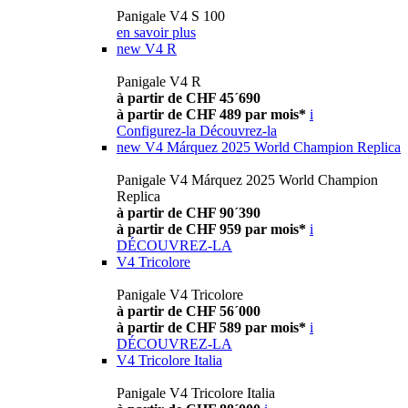
Panigale V4 S 100
en savoir plus
new
V4 R
Panigale V4 R
à partir de CHF 45´690
à partir de CHF 489 par mois*
i
Configurez-la
Découvrez-la
new
V4 Márquez 2025 World Champion Replica
Panigale V4 Márquez 2025 World Champion
Replica
à partir de CHF 90´390
à partir de CHF 959 par mois*
i
DÉCOUVREZ-LA
V4 Tricolore
Panigale V4 Tricolore
à partir de CHF 56´000
à partir de CHF 589 par mois*
i
DÉCOUVREZ-LA
V4 Tricolore Italia
Panigale V4 Tricolore Italia