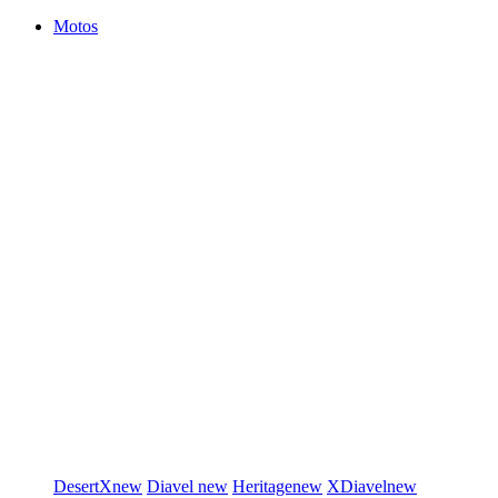
Motos
DesertX
new
Diavel
new
Heritage
new
XDiavel
new