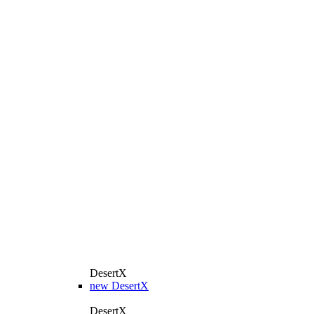
DesertX
new
DesertX
DesertX