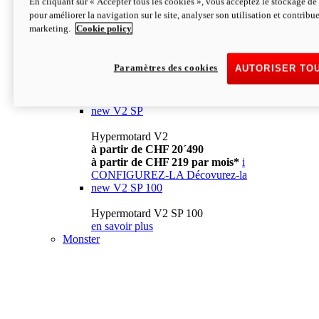
En cliquant sur « Accepter tous les cookies », vous acceptez le stockage de 
à partir de CHF 13´990
i
pour améliorer la navigation sur le site, analyser son utilisation et contribue
CONFIGUREZ-LA
Décovurez-la
marketing.
Cookie policy
new
V2
Hypermotard V2
Paramètres des cookies
AUTORISER TO
à partir de CHF 15´990
à partir de CHF 169 par mois*
i
CONFIGUREZ-LA
Décovurez-la
new
V2 SP
Hypermotard V2
à partir de CHF 20´490
à partir de CHF 219 par mois*
i
CONFIGUREZ-LA
Décovurez-la
new
V2 SP 100
Hypermotard V2 SP 100
en savoir plus
Monster