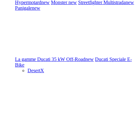
Hypermotard
new
Monster
new
Streetfighter
Multistrada
new
Panigale
new
La gamme Ducati
35 kW
Off-Road
new
Ducati Speciale
E-
Bike
DesertX