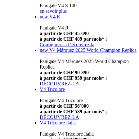
Panigale V4 S 100
en savoir plus
new
V4 R
Panigale V4 R
à partir de CHF 45´690
à partir de CHF 489 par mois*
i
Configurez-la
Découvrez-la
new
V4 Márquez 2025 World Champion Replica
Panigale V4 Márquez 2025 World Champion
Replica
à partir de CHF 90´390
à partir de CHF 959 par mois*
i
DÉCOUVREZ-LA
V4 Tricolore
Panigale V4 Tricolore
à partir de CHF 56´000
à partir de CHF 589 par mois*
i
DÉCOUVREZ-LA
V4 Tricolore Italia
Panigale V4 Tricolore Italia