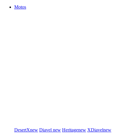
Motos
DesertX
new
Diavel
new
Heritage
new
XDiavel
new