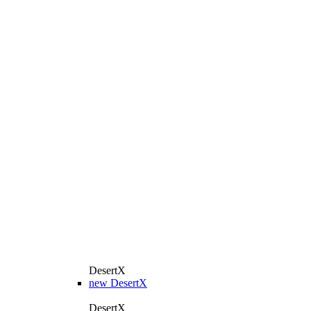
DesertX
new
DesertX
DesertX