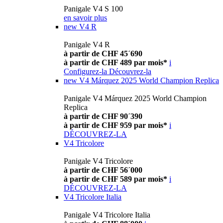
Panigale V4 S 100
en savoir plus
new
V4 R
Panigale V4 R
à partir de CHF 45´690
à partir de CHF 489 par mois*
i
Configurez-la
Découvrez-la
new
V4 Márquez 2025 World Champion Replica
Panigale V4 Márquez 2025 World Champion
Replica
à partir de CHF 90´390
à partir de CHF 959 par mois*
i
DÉCOUVREZ-LA
V4 Tricolore
Panigale V4 Tricolore
à partir de CHF 56´000
à partir de CHF 589 par mois*
i
DÉCOUVREZ-LA
V4 Tricolore Italia
Panigale V4 Tricolore Italia