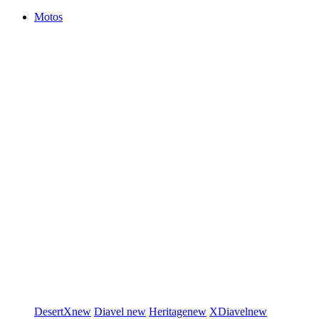
Motos
DesertX
new
Diavel
new
Heritage
new
XDiavel
new