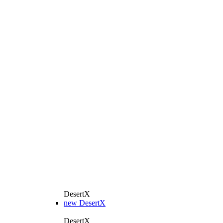
DesertX
new
DesertX
DesertX