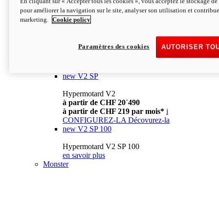
En cliquant sur « Accepter tous les cookies », vous acceptez le stockage de 
à partir de CHF 13´990
i
pour améliorer la navigation sur le site, analyser son utilisation et contribue
CONFIGUREZ-LA
Décovurez-la
marketing.
Cookie policy
new
V2
Hypermotard V2
Paramètres des cookies
AUTORISER TO
à partir de CHF 15´990
à partir de CHF 169 par mois*
i
CONFIGUREZ-LA
Décovurez-la
new
V2 SP
Hypermotard V2
à partir de CHF 20´490
à partir de CHF 219 par mois*
i
CONFIGUREZ-LA
Décovurez-la
new
V2 SP 100
Hypermotard V2 SP 100
en savoir plus
Monster