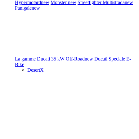
Hypermotard
new
Monster
new
Streetfighter
Multistrada
new
Panigale
new
La gamme Ducati
35 kW
Off-Road
new
Ducati Speciale
E-
Bike
DesertX