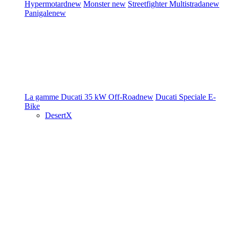
Hypermotard
new
Monster
new
Streetfighter
Multistrada
new
Panigale
new
La gamme Ducati
35 kW
Off-Road
new
Ducati Speciale
E-
Bike
DesertX