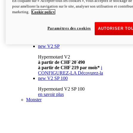
En cliquant sur « Accepter tous les cookies », vous acceptez le stockage de 
à partir de CHF 13´990
i
pour améliorer la navigation sur le site, analyser son utilisation et contribue
CONFIGUREZ-LA
Décovurez-la
marketing.
Cookie policy
new
V2
Hypermotard V2
Paramètres des cookies
AUTORISER TO
à partir de CHF 15´990
à partir de CHF 169 par mois*
i
CONFIGUREZ-LA
Décovurez-la
new
V2 SP
Hypermotard V2
à partir de CHF 20´490
à partir de CHF 219 par mois*
i
CONFIGUREZ-LA
Décovurez-la
new
V2 SP 100
Hypermotard V2 SP 100
en savoir plus
Monster