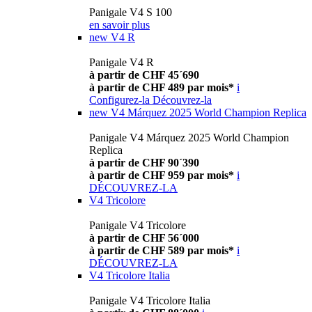
Panigale V4 S 100
en savoir plus
new
V4 R
Panigale V4 R
à partir de CHF 45´690
à partir de CHF 489 par mois*
i
Configurez-la
Découvrez-la
new
V4 Márquez 2025 World Champion Replica
Panigale V4 Márquez 2025 World Champion
Replica
à partir de CHF 90´390
à partir de CHF 959 par mois*
i
DÉCOUVREZ-LA
V4 Tricolore
Panigale V4 Tricolore
à partir de CHF 56´000
à partir de CHF 589 par mois*
i
DÉCOUVREZ-LA
V4 Tricolore Italia
Panigale V4 Tricolore Italia