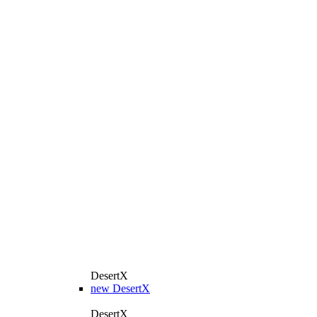
DesertX
new
DesertX
DesertX