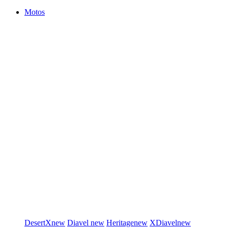
Motos
DesertX
new
Diavel
new
Heritage
new
XDiavel
new