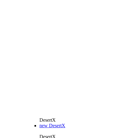
DesertX
new
DesertX
DesertX