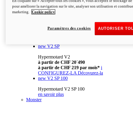
En cliquant sur « Accepter tous les cookies », vous acceptez le stockage de 
à partir de CHF 13´990
i
pour améliorer la navigation sur le site, analyser son utilisation et contribue
CONFIGUREZ-LA
Décovurez-la
marketing.
Cookie policy
new
V2
Hypermotard V2
Paramètres des cookies
AUTORISER TO
à partir de CHF 15´990
à partir de CHF 169 par mois*
i
CONFIGUREZ-LA
Décovurez-la
new
V2 SP
Hypermotard V2
à partir de CHF 20´490
à partir de CHF 219 par mois*
i
CONFIGUREZ-LA
Décovurez-la
new
V2 SP 100
Hypermotard V2 SP 100
en savoir plus
Monster