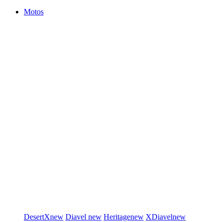
Motos
DesertX
new
Diavel
new
Heritage
new
XDiavel
new