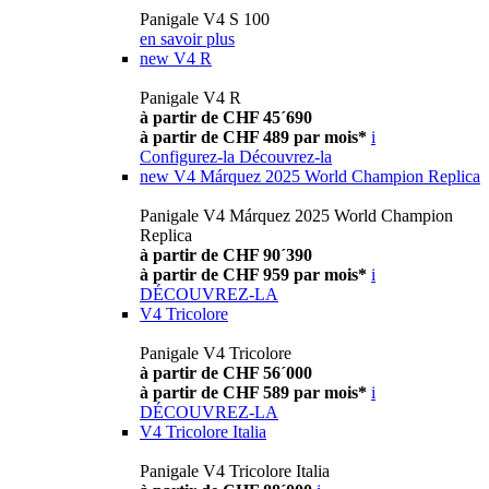
Panigale V4 S 100
en savoir plus
new
V4 R
Panigale V4 R
à partir de CHF 45´690
à partir de CHF 489 par mois*
i
Configurez-la
Découvrez-la
new
V4 Márquez 2025 World Champion Replica
Panigale V4 Márquez 2025 World Champion
Replica
à partir de CHF 90´390
à partir de CHF 959 par mois*
i
DÉCOUVREZ-LA
V4 Tricolore
Panigale V4 Tricolore
à partir de CHF 56´000
à partir de CHF 589 par mois*
i
DÉCOUVREZ-LA
V4 Tricolore Italia
Panigale V4 Tricolore Italia