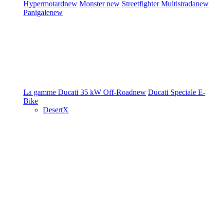
Hypermotard
new
Monster
new
Streetfighter
Multistrada
new
Panigale
new
La gamme Ducati
35 kW
Off-Road
new
Ducati Speciale
E-
Bike
DesertX