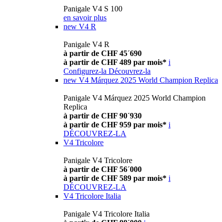
Panigale V4 S 100
en savoir plus
new
V4 R
Panigale V4 R
à partir de CHF 45´690
à partir de CHF 489 par mois*
i
Configurez-la
Découvrez-la
new
V4 Márquez 2025 World Champion Replica
Panigale V4 Márquez 2025 World Champion
Replica
à partir de CHF 90´930
à partir de CHF 959 par mois*
i
DÉCOUVREZ-LA
V4 Tricolore
Panigale V4 Tricolore
à partir de CHF 56´000
à partir de CHF 589 par mois*
i
DÉCOUVREZ-LA
V4 Tricolore Italia
Panigale V4 Tricolore Italia