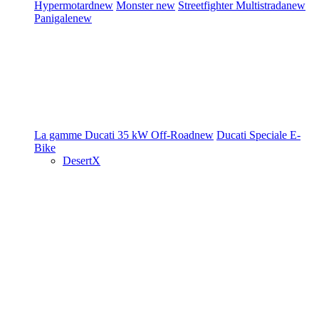
Hypermotard
new
Monster
new
Streetfighter
Multistrada
new
Panigale
new
La gamme Ducati
35 kW
Off-Road
new
Ducati Speciale
E-
Bike
DesertX