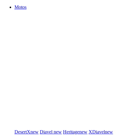
Motos
DesertX
new
Diavel
new
Heritage
new
XDiavel
new