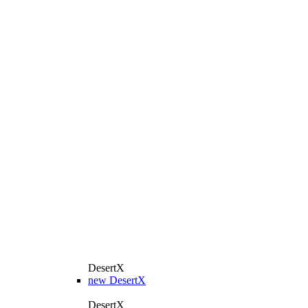
DesertX
new
DesertX
DesertX