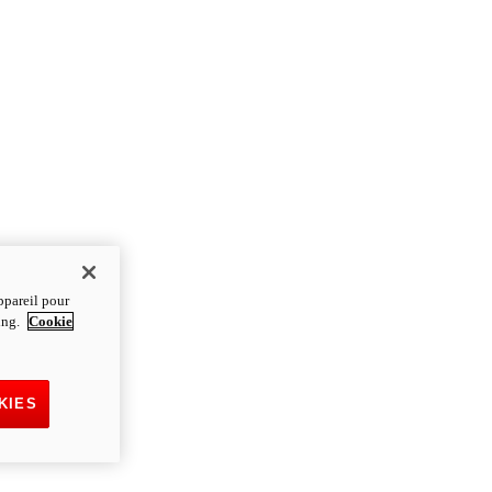
ppareil pour
ting.
Cookie
KIES