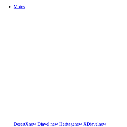
Motos
DesertX
new
Diavel
new
Heritage
new
XDiavel
new