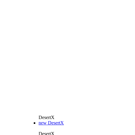
DesertX
new
DesertX
DesertX