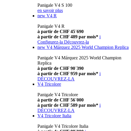
Panigale V4 S 100
en savoir plus
new
V4 R
Panigale V4 R
à partir de CHF 45´690
à partir de CHF 489 par mois*
i
Configurez-la
Découvrez-la
new
V4 Márquez 2025 World Champion Replica
Panigale V4 Márquez 2025 World Champion
Replica
à partir de CHF 90´390
à partir de CHF 959 par mois*
i
DÉCOUVREZ-LA
V4 Tricolore
Panigale V4 Tricolore
à partir de CHF 56´000
à partir de CHF 589 par mois*
i
DÉCOUVREZ-LA
V4 Tricolore Italia
Panigale V4 Tricolore Italia