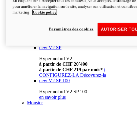
En cliquant sur « Accepter tous les cookies », vous acceptez le stockage de 
à partir de CHF 13´990
i
pour améliorer la navigation sur le site, analyser son utilisation et contribue
CONFIGUREZ-LA
Décovurez-la
marketing.
Cookie policy
new
V2
Hypermotard V2
Paramètres des cookies
AUTORISER TO
à partir de CHF 15´990
à partir de CHF 169 par mois*
i
CONFIGUREZ-LA
Décovurez-la
new
V2 SP
Hypermotard V2
à partir de CHF 20´490
à partir de CHF 219 par mois*
i
CONFIGUREZ-LA
Décovurez-la
new
V2 SP 100
Hypermotard V2 SP 100
en savoir plus
Monster