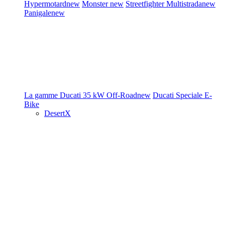
Hypermotard
new
Monster
new
Streetfighter
Multistrada
new
Panigale
new
La gamme Ducati
35 kW
Off-Road
new
Ducati Speciale
E-
Bike
DesertX