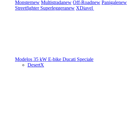
Monster
new
Multistrada
new
Off-Road
new
Panigale
new
Streetfighter
Superleggera
new
XDiavel
Modelos 35 kW
E-bike
Ducati Speciale
DesertX