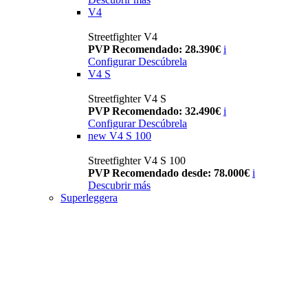
V4
Streetfighter V4
PVP Recomendado: 28.390€
i
Configurar
Descúbrela
V4 S
Streetfighter V4 S
PVP Recomendado: 32.490€
i
Configurar
Descúbrela
new
V4 S 100
Streetfighter V4 S 100
PVP Recomendado desde: 78.000€
i
Descubrir más
Superleggera