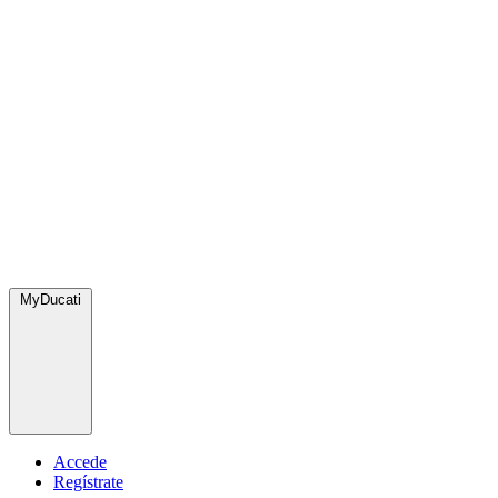
MyDucati
Accede
Regístrate