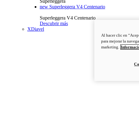
Superleggera
new
Superleggera V4 Centenario
Superleggera V4 Centenario
Descubrir más
XDiavel
Al hacer clic en “Acep
para mejorar la navega
marketing.
Informació
Co