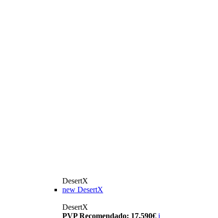
DesertX
new
DesertX
DesertX
PVP Recomendado: 17.590€
i