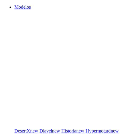
Modelos
DesertX
new
Diavel
new
Historia
new
Hypermotard
new