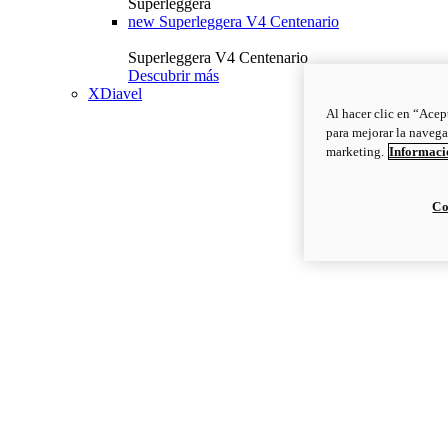
Superleggera
new
Superleggera V4 Centenario
Superleggera V4 Centenario
Descubrir más
XDiavel
Al hacer clic en “Acep
para mejorar la navega
marketing.
Informació
Co