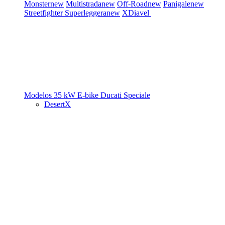
Monster
new
Multistrada
new
Off-Road
new
Panigale
new
Streetfighter
Superleggera
new
XDiavel
Modelos 35 kW
E-bike
Ducati Speciale
DesertX