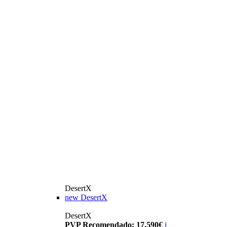
DesertX
new
DesertX
DesertX
PVP Recomendado: 17.590€
i