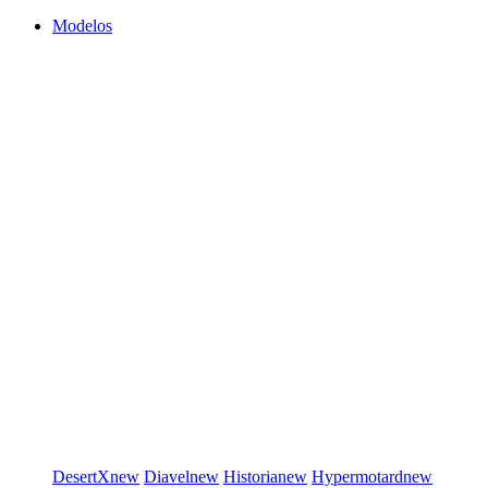
Modelos
DesertX
new
Diavel
new
Historia
new
Hypermotard
new