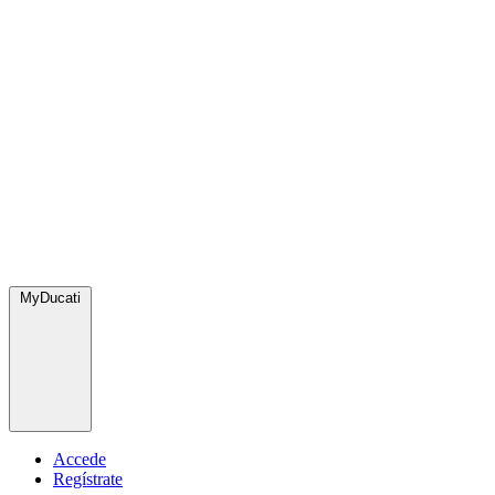
MyDucati
Accede
Regístrate