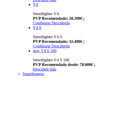
V4
Streetfighter V4
PVP Recomendado: 28.390€
i
Configurar
Descúbrela
V4 S
Streetfighter V4 S
PVP Recomendado: 32.490€
i
Configurar
Descúbrela
new
V4 S 100
Streetfighter V4 S 100
PVP Recomendado desde: 78.000€
i
Descubrir más
Superleggera