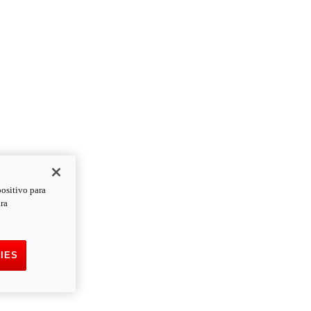
positivo para
ara
IES