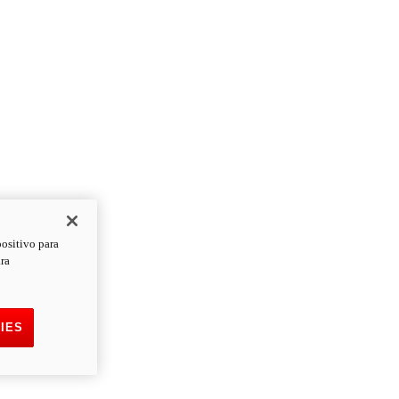
positivo para
ara
IES