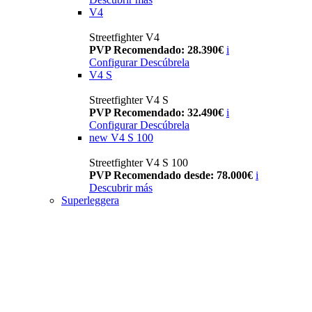
V4
Streetfighter V4
PVP Recomendado: 28.390€
i
Configurar
Descúbrela
V4 S
Streetfighter V4 S
PVP Recomendado: 32.490€
i
Configurar
Descúbrela
new
V4 S 100
Streetfighter V4 S 100
PVP Recomendado desde: 78.000€
i
Descubrir más
Superleggera