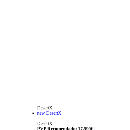
DesertX
new
DesertX
DesertX
PVP Recomendado: 17.590€
i