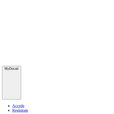
MyDucati
Accede
Regístrate