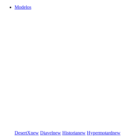
Modelos
DesertX
new
Diavel
new
Historia
new
Hypermotard
new