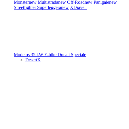
Monster
new
Multistrada
new
Off-Road
new
Panigale
new
Streetfighter
Superleggera
new
XDiavel
Modelos 35 kW
E-bike
Ducati Speciale
DesertX