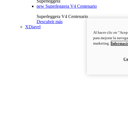
Superleggera
new
Superleggera V4 Centenario
Superleggera V4 Centenario
Descubrir más
XDiavel
Al hacer clic en “Acep
para mejorar la navega
marketing.
Informació
Co