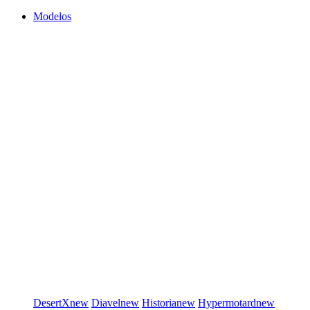
Modelos
DesertX
new
Diavel
new
Historia
new
Hypermotard
new