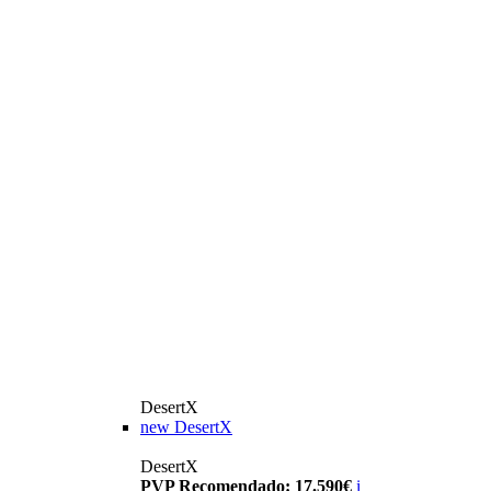
DesertX
new
DesertX
DesertX
PVP Recomendado: 17.590€
i