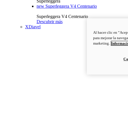
Superleggera
new
Superleggera V4 Centenario
Superleggera V4 Centenario
Descubrir más
XDiavel
Al hacer clic en “Acep
para mejorar la navega
marketing.
Informació
Co