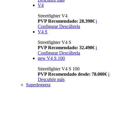
V4
Streetfighter V4
PVP Recomendado: 28.390€
i
Configurar
Descúbrela
V4 S
Streetfighter V4 S
PVP Recomendado: 32.490€
i
Configurar
Descúbrela
new
V4 S 100
Streetfighter V4 S 100
PVP Recomendado desde: 78.000€
i
Descubrir más
Superleggera