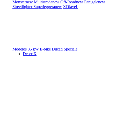
Monster
new
Multistrada
new
Off-Road
new
Panigale
new
Streetfighter
Superleggera
new
XDiavel
Modelos 35 kW
E-bike
Ducati Speciale
DesertX