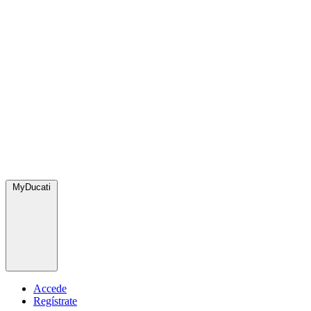
MyDucati
Accede
Regístrate