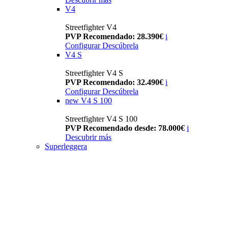
V4
Streetfighter V4
PVP Recomendado: 28.390€
i
Configurar
Descúbrela
V4 S
Streetfighter V4 S
PVP Recomendado: 32.490€
i
Configurar
Descúbrela
new
V4 S 100
Streetfighter V4 S 100
PVP Recomendado desde: 78.000€
i
Descubrir más
Superleggera