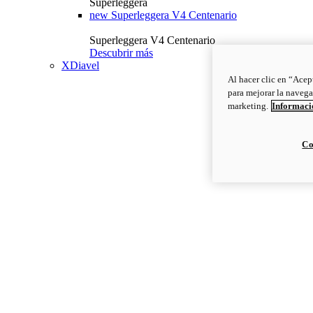
Superleggera
new
Superleggera V4 Centenario
Superleggera V4 Centenario
Descubrir más
XDiavel
Al hacer clic en “Acep
para mejorar la navega
marketing.
Informació
Co