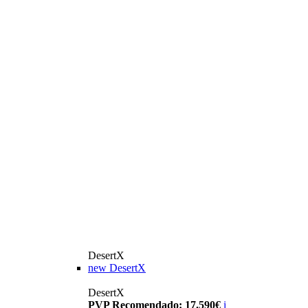
DesertX
new
DesertX
DesertX
PVP Recomendado: 17.590€
i