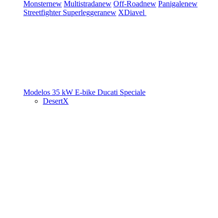
Monster
new
Multistrada
new
Off-Road
new
Panigale
new
Streetfighter
Superleggera
new
XDiavel
Modelos 35 kW
E-bike
Ducati Speciale
DesertX