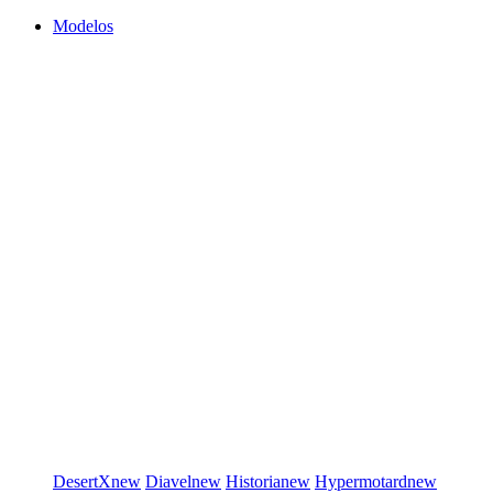
Modelos
DesertX
new
Diavel
new
Historia
new
Hypermotard
new