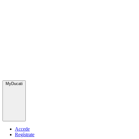
MyDucati
Accede
Regístrate