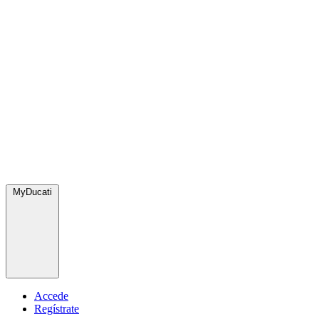
MyDucati
Accede
Regístrate