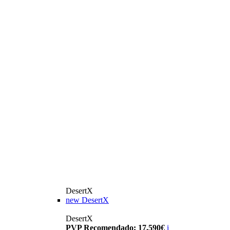
DesertX
new
DesertX
DesertX
PVP Recomendado: 17.590€
i