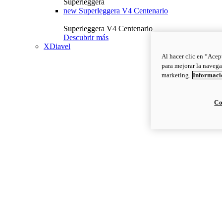
Superleggera
new
Superleggera V4 Centenario
Superleggera V4 Centenario
Descubrir más
XDiavel
Al hacer clic en “Acep
para mejorar la navega
marketing.
Informació
Co