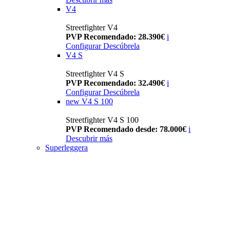
V4
Streetfighter V4
PVP Recomendado: 28.390€
i
Configurar
Descúbrela
V4 S
Streetfighter V4 S
PVP Recomendado: 32.490€
i
Configurar
Descúbrela
new
V4 S 100
Streetfighter V4 S 100
PVP Recomendado desde: 78.000€
i
Descubrir más
Superleggera