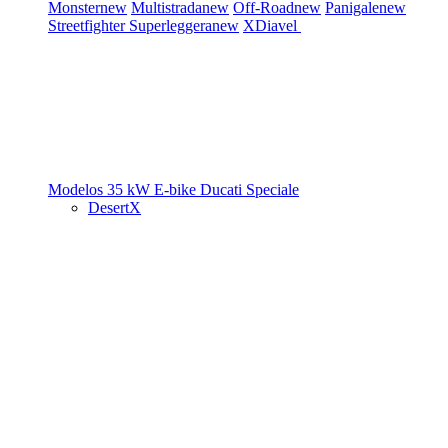
Monster
new
Multistrada
new
Off-Road
new
Panigale
new
Streetfighter
Superleggera
new
XDiavel
Modelos 35 kW
E-bike
Ducati Speciale
DesertX