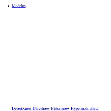
Modelos
DesertX
new
Diavel
new
Historia
new
Hypermotard
new