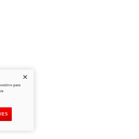
positivo para
ara
IES