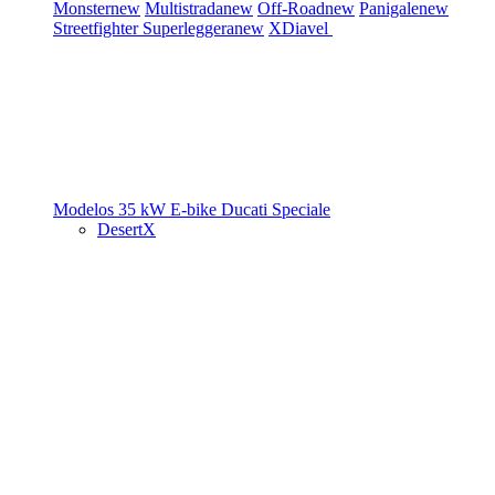
Monster
new
Multistrada
new
Off-Road
new
Panigale
new
Streetfighter
Superleggera
new
XDiavel
Modelos 35 kW
E-bike
Ducati Speciale
DesertX