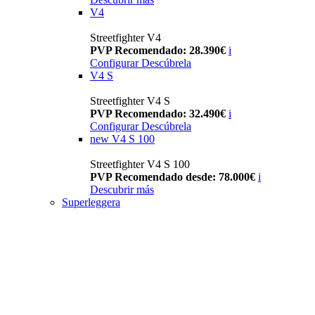
V4
Streetfighter V4
PVP Recomendado: 28.390€
i
Configurar
Descúbrela
V4 S
Streetfighter V4 S
PVP Recomendado: 32.490€
i
Configurar
Descúbrela
new
V4 S 100
Streetfighter V4 S 100
PVP Recomendado desde: 78.000€
i
Descubrir más
Superleggera