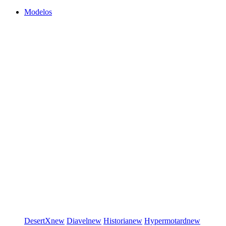
Modelos
DesertX
new
Diavel
new
Historia
new
Hypermotard
new