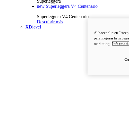
Superleggera
new
Superleggera V4 Centenario
Superleggera V4 Centenario
Descubrir más
XDiavel
Al hacer clic en “Acep
para mejorar la navega
marketing.
Informació
Co