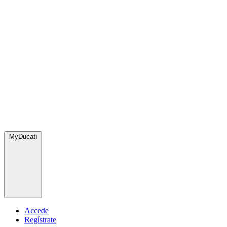
MyDucati
Accede
Regístrate