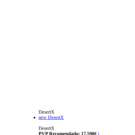
DesertX
new
DesertX
DesertX
PVP Recomendado: 17.590€
i