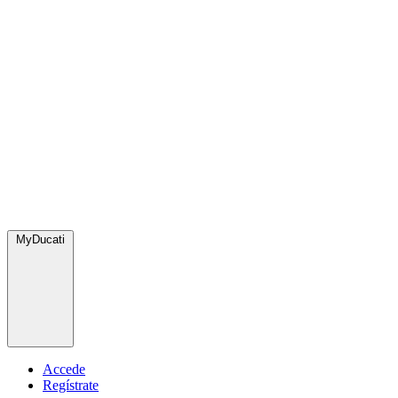
MyDucati
Accede
Regístrate