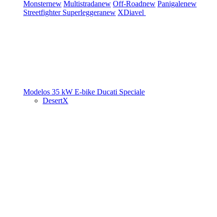
Monster
new
Multistrada
new
Off-Road
new
Panigale
new
Streetfighter
Superleggera
new
XDiavel
Modelos 35 kW
E-bike
Ducati Speciale
DesertX