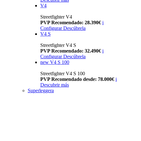
V4
Streetfighter V4
PVP Recomendado: 28.390€
i
Configurar
Descúbrela
V4 S
Streetfighter V4 S
PVP Recomendado: 32.490€
i
Configurar
Descúbrela
new
V4 S 100
Streetfighter V4 S 100
PVP Recomendado desde: 78.000€
i
Descubrir más
Superleggera