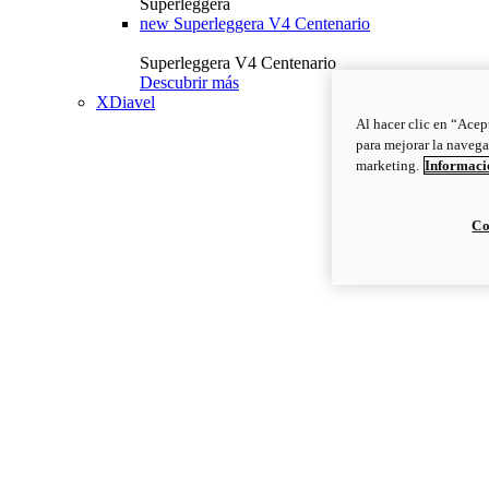
Superleggera
new
Superleggera V4 Centenario
Superleggera V4 Centenario
Descubrir más
XDiavel
Al hacer clic en “Acep
para mejorar la navega
marketing.
Informació
Co