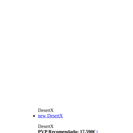
DesertX
new
DesertX
DesertX
PVP Recomendado: 17.590€
i