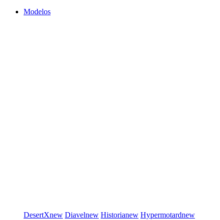
Modelos
DesertX
new
Diavel
new
Historia
new
Hypermotard
new