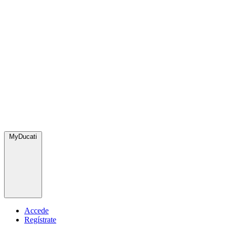
MyDucati
Accede
Regístrate