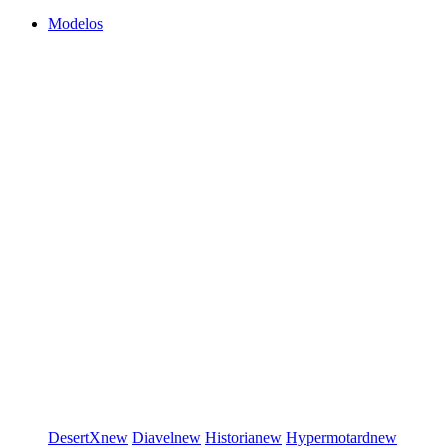
Modelos
DesertX
new
Diavel
new
Historia
new
Hypermotard
new