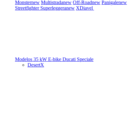
Monster
new
Multistrada
new
Off-Road
new
Panigale
new
Streetfighter
Superleggera
new
XDiavel
Modelos 35 kW
E-bike
Ducati Speciale
DesertX