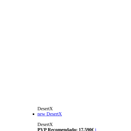
DesertX
new
DesertX
DesertX
PVP Recomendado: 17.590€
i