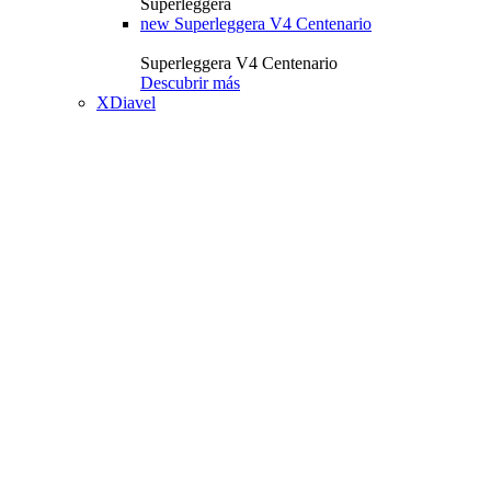
Superleggera
new
Superleggera V4 Centenario
Superleggera V4 Centenario
Descubrir más
XDiavel