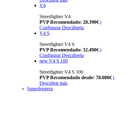
V4
Streetfighter V4
PVP Recomendado: 28.390€
i
Configurar
Descúbrela
V4 S
Streetfighter V4 S
PVP Recomendado: 32.490€
i
Configurar
Descúbrela
new
V4 S 100
Streetfighter V4 S 100
PVP Recomendado desde: 78.000€
i
Descubrir más
Superleggera