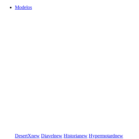
Modelos
DesertX
new
Diavel
new
Historia
new
Hypermotard
new