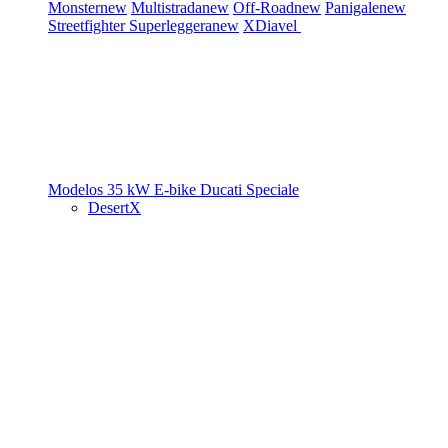
Monster
new
Multistrada
new
Off-Road
new
Panigale
new
Streetfighter
Superleggera
new
XDiavel
Modelos 35 kW
E-bike
Ducati Speciale
DesertX