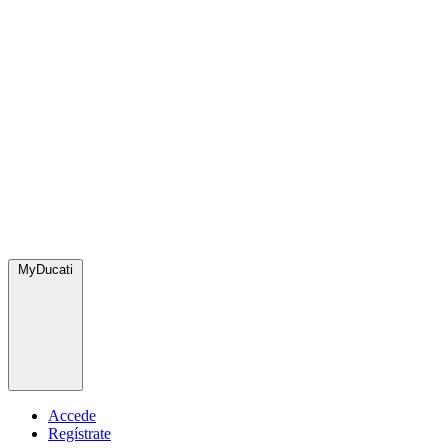
MyDucati
Accede
Regístrate