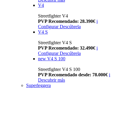
V4
Streetfighter V4
PVP Recomendado: 28.390€
i
Configurar
Descúbrela
V4 S
Streetfighter V4 S
PVP Recomendado: 32.490€
i
Configurar
Descúbrela
new
V4 S 100
Streetfighter V4 S 100
PVP Recomendado desde: 78.000€
i
Descubrir más
Superleggera