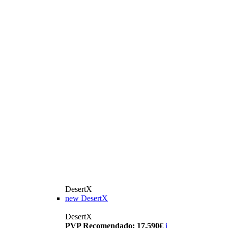
DesertX
new
DesertX
DesertX
PVP Recomendado: 17.590€
i