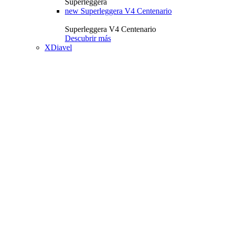
Superleggera
new
Superleggera V4 Centenario
Superleggera V4 Centenario
Descubrir más
XDiavel