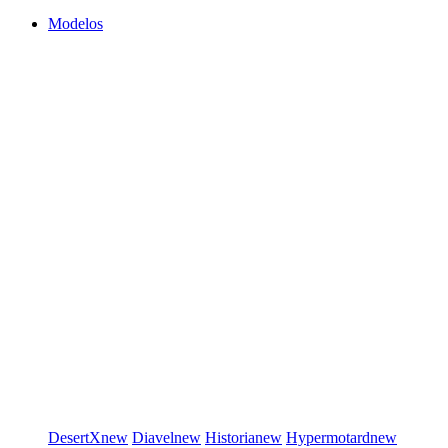
Modelos
DesertX
new
Diavel
new
Historia
new
Hypermotard
new