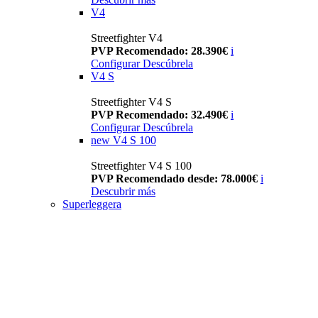
V4
Streetfighter V4
PVP Recomendado: 28.390€
i
Configurar
Descúbrela
V4 S
Streetfighter V4 S
PVP Recomendado: 32.490€
i
Configurar
Descúbrela
new
V4 S 100
Streetfighter V4 S 100
PVP Recomendado desde: 78.000€
i
Descubrir más
Superleggera