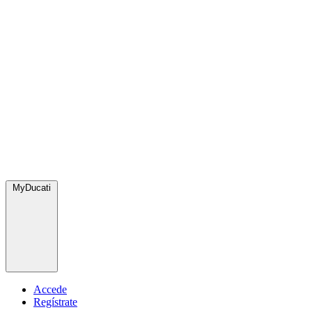
MyDucati
Accede
Regístrate