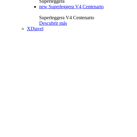
Superleggera
new
Superleggera V4 Centenario
Superleggera V4 Centenario
Descubrir más
XDiavel