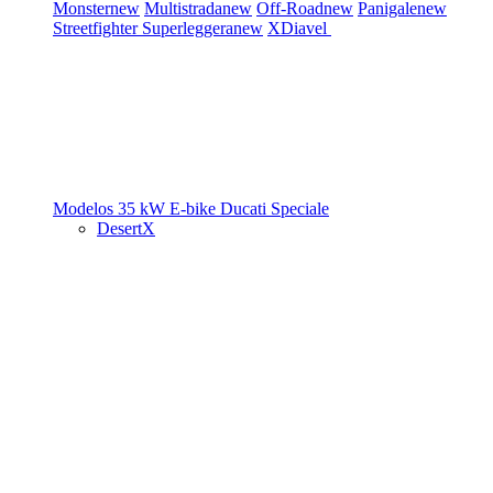
Monster
new
Multistrada
new
Off-Road
new
Panigale
new
Streetfighter
Superleggera
new
XDiavel
Modelos 35 kW
E-bike
Ducati Speciale
DesertX