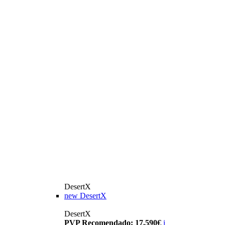
DesertX
new
DesertX
DesertX
PVP Recomendado: 17.590€
i