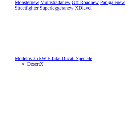
Monster
new
Multistrada
new
Off-Road
new
Panigale
new
Streetfighter
Superleggera
new
XDiavel
Modelos 35 kW
E-bike
Ducati Speciale
DesertX