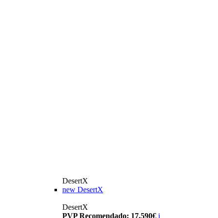
DesertX
new
DesertX
DesertX
PVP Recomendado: 17.590€
i