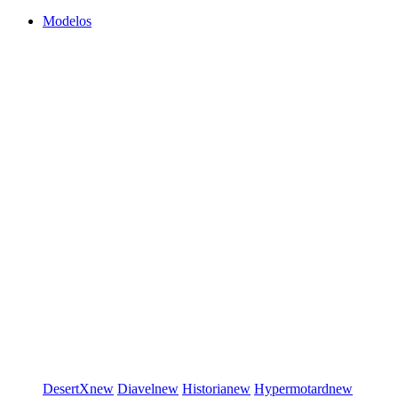
Modelos
DesertX
new
Diavel
new
Historia
new
Hypermotard
new