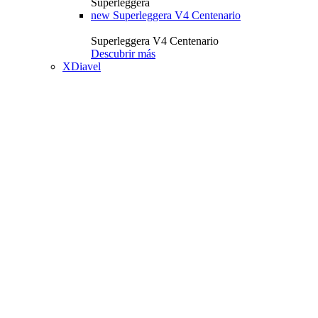
Superleggera
new
Superleggera V4 Centenario
Superleggera V4 Centenario
Descubrir más
XDiavel