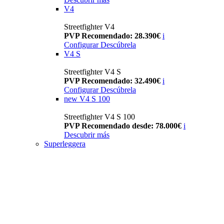
V4
Streetfighter V4
PVP Recomendado: 28.390€
i
Configurar
Descúbrela
V4 S
Streetfighter V4 S
PVP Recomendado: 32.490€
i
Configurar
Descúbrela
new
V4 S 100
Streetfighter V4 S 100
PVP Recomendado desde: 78.000€
i
Descubrir más
Superleggera