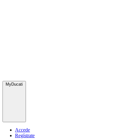
MyDucati
Accede
Regístrate