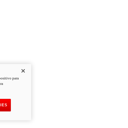
positivo para
ara
IES