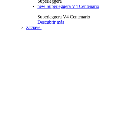
Superleggera
new
Superleggera V4 Centenario
Superleggera V4 Centenario
Descubrir más
XDiavel