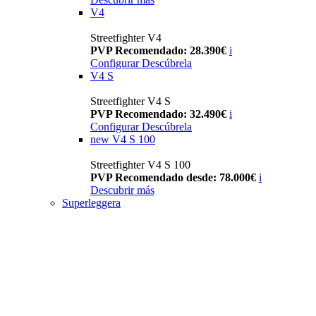
V4
Streetfighter V4
PVP Recomendado: 28.390€
i
Configurar
Descúbrela
V4 S
Streetfighter V4 S
PVP Recomendado: 32.490€
i
Configurar
Descúbrela
new
V4 S 100
Streetfighter V4 S 100
PVP Recomendado desde: 78.000€
i
Descubrir más
Superleggera