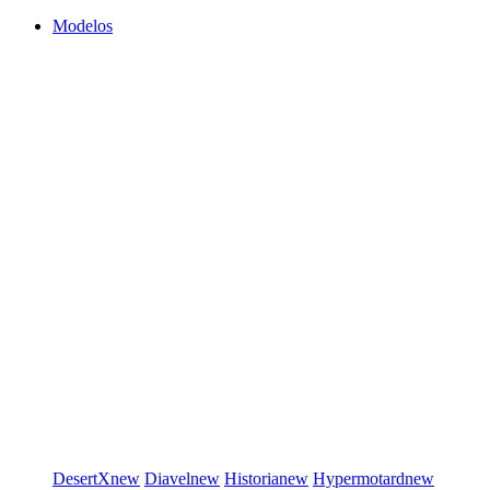
Modelos
DesertX
new
Diavel
new
Historia
new
Hypermotard
new