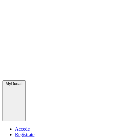
MyDucati
Accede
Regístrate