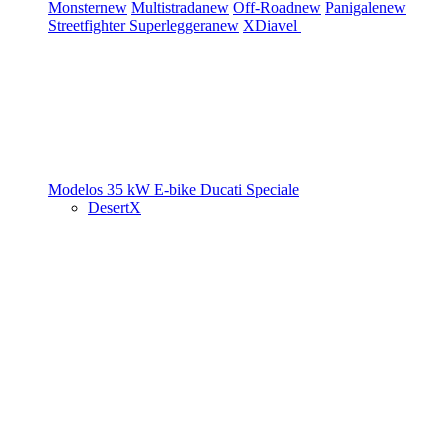
Monster
new
Multistrada
new
Off-Road
new
Panigale
new
Streetfighter
Superleggera
new
XDiavel
Modelos 35 kW
E-bike
Ducati Speciale
DesertX