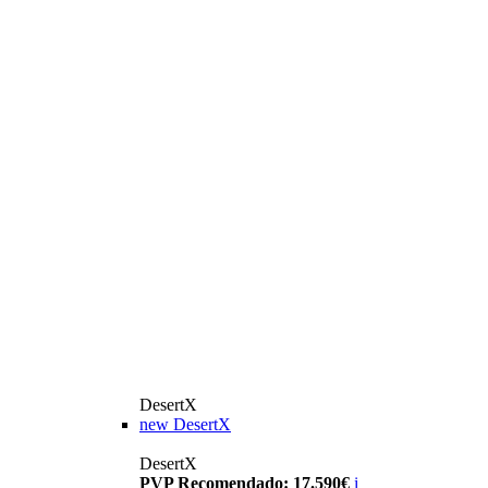
DesertX
new
DesertX
DesertX
PVP Recomendado: 17.590€
i