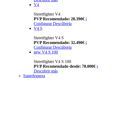
V4
Streetfighter V4
PVP Recomendado: 28.390€
i
Configurar
Descúbrela
V4 S
Streetfighter V4 S
PVP Recomendado: 32.490€
i
Configurar
Descúbrela
new
V4 S 100
Streetfighter V4 S 100
PVP Recomendado desde: 78.000€
i
Descubrir más
Superleggera