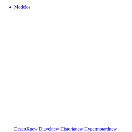
Modelos
DesertX
new
Diavel
new
Historia
new
Hypermotard
new