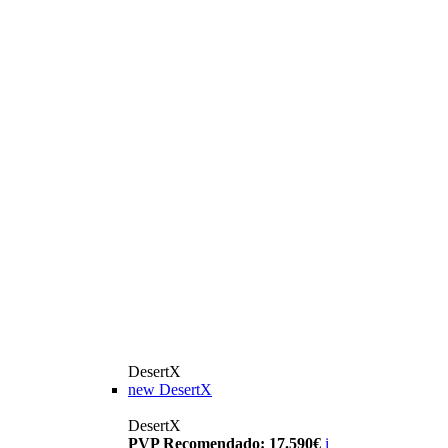
DesertX
new
DesertX
DesertX
PVP Recomendado: 17.590€
i