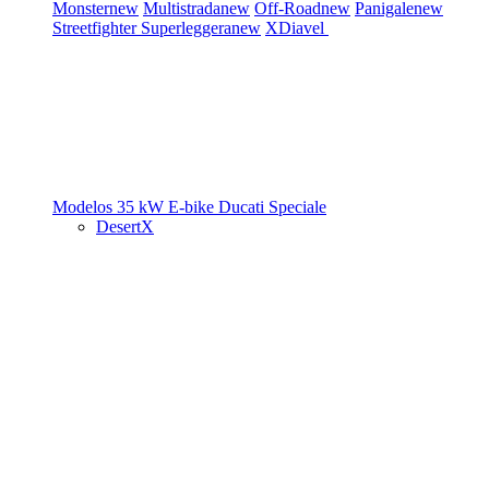
Monster
new
Multistrada
new
Off-Road
new
Panigale
new
Streetfighter
Superleggera
new
XDiavel
Modelos 35 kW
E-bike
Ducati Speciale
DesertX