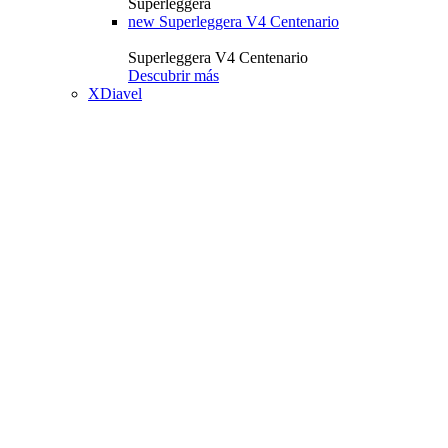
Superleggera
new
Superleggera V4 Centenario
Superleggera V4 Centenario
Descubrir más
XDiavel