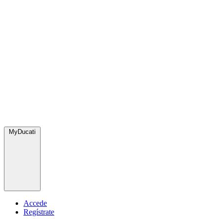
MyDucati
Accede
Regístrate