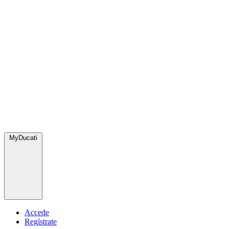
MyDucati
Accede
Regístrate