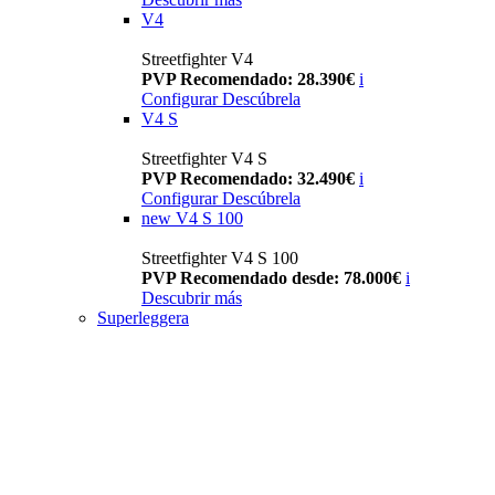
V4
Streetfighter V4
PVP Recomendado: 28.390€
i
Configurar
Descúbrela
V4 S
Streetfighter V4 S
PVP Recomendado: 32.490€
i
Configurar
Descúbrela
new
V4 S 100
Streetfighter V4 S 100
PVP Recomendado desde: 78.000€
i
Descubrir más
Superleggera