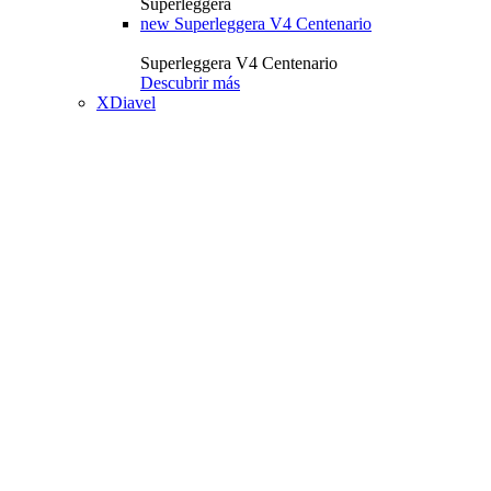
Superleggera
new
Superleggera V4 Centenario
Superleggera V4 Centenario
Descubrir más
XDiavel