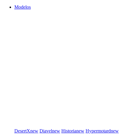
Modelos
DesertX
new
Diavel
new
Historia
new
Hypermotard
new