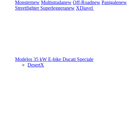
Monster
new
Multistrada
new
Off-Road
new
Panigale
new
Streetfighter
Superleggera
new
XDiavel
Modelos 35 kW
E-bike
Ducati Speciale
DesertX