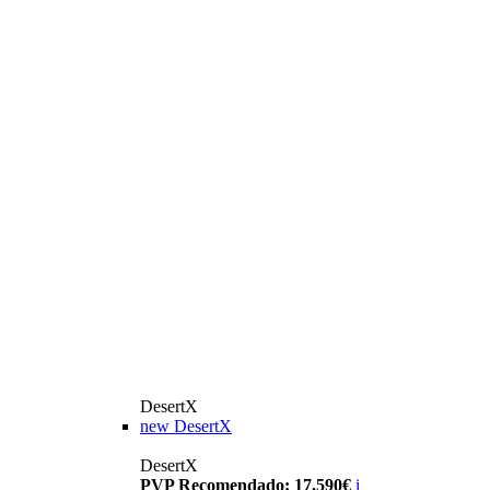
DesertX
new
DesertX
DesertX
PVP Recomendado: 17.590€
i