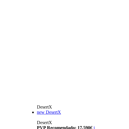
DesertX
new
DesertX
DesertX
PVP Recomendado: 17.590€
i