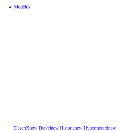
Modelos
DesertX
new
Diavel
new
Historia
new
Hypermotard
new