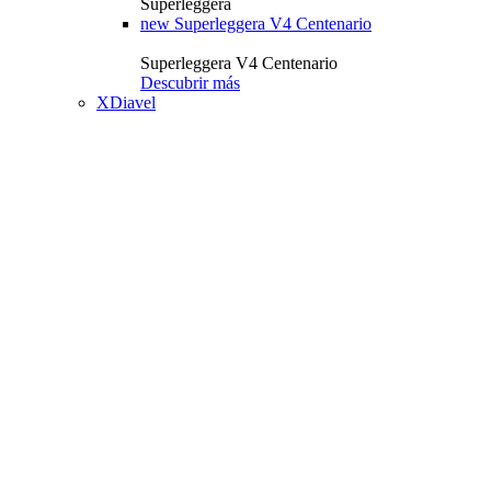
Superleggera
new
Superleggera V4 Centenario
Superleggera V4 Centenario
Descubrir más
XDiavel