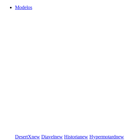
Modelos
DesertX
new
Diavel
new
Historia
new
Hypermotard
new