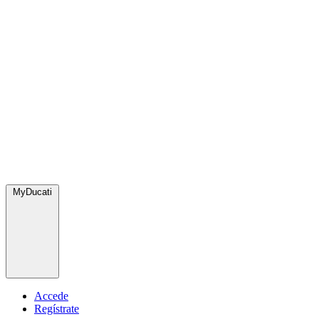
MyDucati
Accede
Regístrate