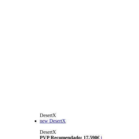
DesertX
new
DesertX
DesertX
PVP Recomendado: 17.590€
i