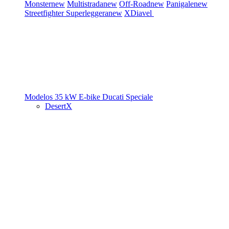
Monster
new
Multistrada
new
Off-Road
new
Panigale
new
Streetfighter
Superleggera
new
XDiavel
Modelos 35 kW
E-bike
Ducati Speciale
DesertX