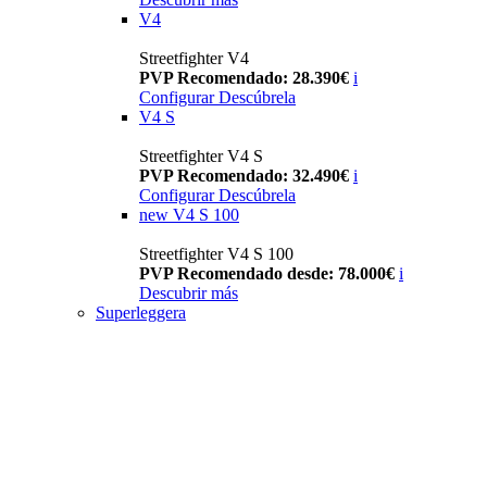
V4
Streetfighter V4
PVP Recomendado: 28.390€
i
Configurar
Descúbrela
V4 S
Streetfighter V4 S
PVP Recomendado: 32.490€
i
Configurar
Descúbrela
new
V4 S 100
Streetfighter V4 S 100
PVP Recomendado desde: 78.000€
i
Descubrir más
Superleggera