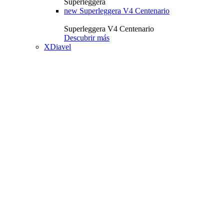
Superleggera
new
Superleggera V4 Centenario
Superleggera V4 Centenario
Descubrir más
XDiavel