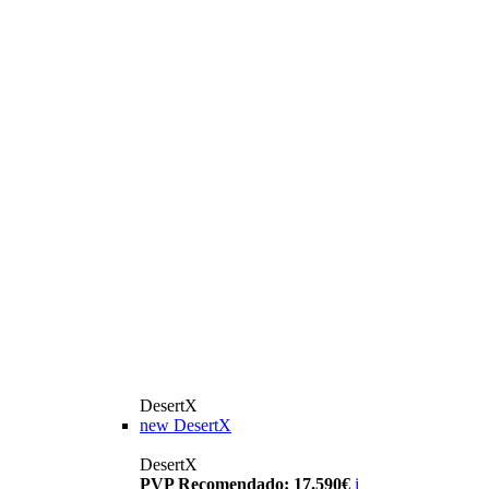
DesertX
new
DesertX
DesertX
PVP Recomendado: 17.590€
i