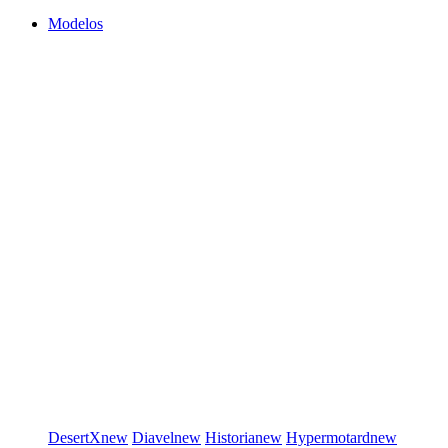
Modelos
DesertX
new
Diavel
new
Historia
new
Hypermotard
new