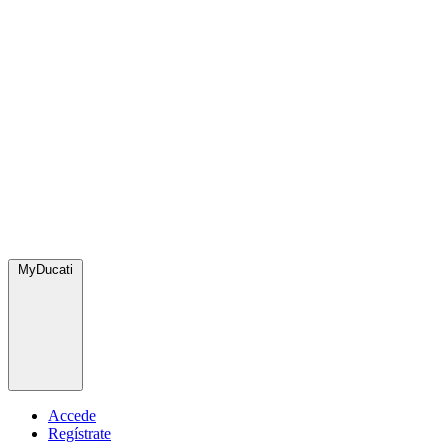
MyDucati
Accede
Regístrate