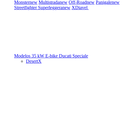
Monster
new
Multistrada
new
Off-Road
new
Panigale
new
Streetfighter
Superleggera
new
XDiavel
Modelos 35 kW
E-bike
Ducati Speciale
DesertX