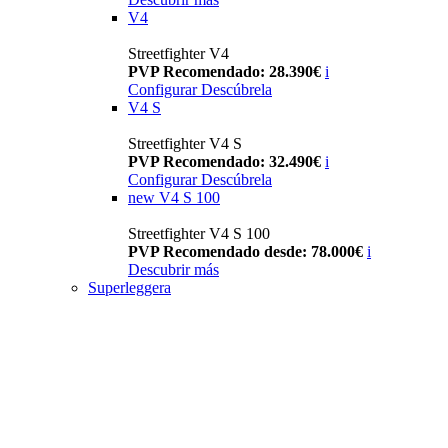
V4
Streetfighter V4
PVP Recomendado: 28.390€
i
Configurar
Descúbrela
V4 S
Streetfighter V4 S
PVP Recomendado: 32.490€
i
Configurar
Descúbrela
new
V4 S 100
Streetfighter V4 S 100
PVP Recomendado desde: 78.000€
i
Descubrir más
Superleggera