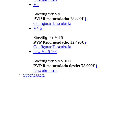
V4
Streetfighter V4
PVP Recomendado: 28.390€
i
Configurar
Descúbrela
V4 S
Streetfighter V4 S
PVP Recomendado: 32.490€
i
Configurar
Descúbrela
new
V4 S 100
Streetfighter V4 S 100
PVP Recomendado desde: 78.000€
i
Descubrir más
Superleggera