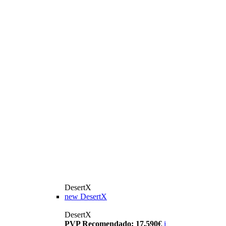
DesertX
new
DesertX
DesertX
PVP Recomendado: 17.590€
i