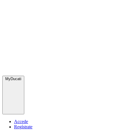
MyDucati
Accede
Regístrate