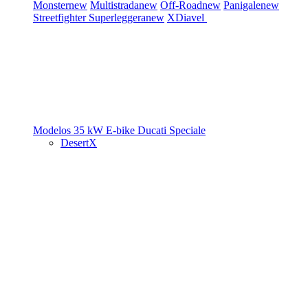
Monster
new
Multistrada
new
Off-Road
new
Panigale
new
Streetfighter
Superleggera
new
XDiavel
Modelos 35 kW
E-bike
Ducati Speciale
DesertX