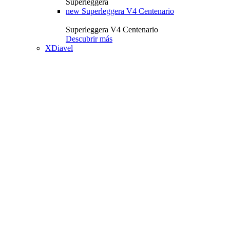
Superleggera
new
Superleggera V4 Centenario
Superleggera V4 Centenario
Descubrir más
XDiavel