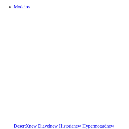
Modelos
DesertX
new
Diavel
new
Historia
new
Hypermotard
new