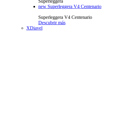
Superleggera
new
Superleggera V4 Centenario
Superleggera V4 Centenario
Descubrir más
XDiavel