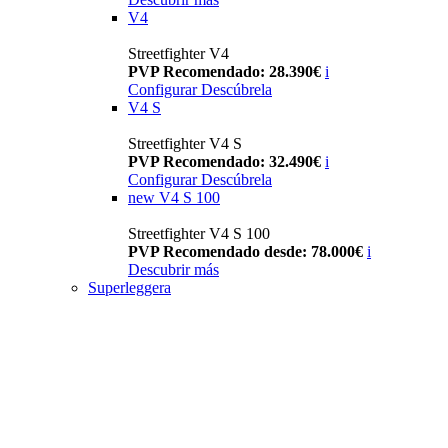
V4
Streetfighter V4
PVP Recomendado: 28.390€
i
Configurar
Descúbrela
V4 S
Streetfighter V4 S
PVP Recomendado: 32.490€
i
Configurar
Descúbrela
new
V4 S 100
Streetfighter V4 S 100
PVP Recomendado desde: 78.000€
i
Descubrir más
Superleggera