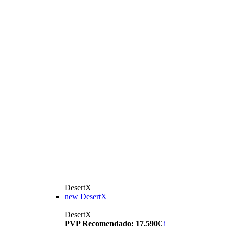
DesertX
new
DesertX
DesertX
PVP Recomendado: 17.590€
i