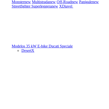
Monster
new
Multistrada
new
Off-Road
new
Panigale
new
Streetfighter
Superleggera
new
XDiavel
Modelos 35 kW
E-bike
Ducati Speciale
DesertX