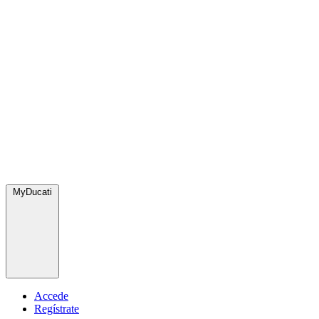
MyDucati
Accede
Regístrate