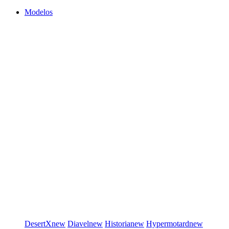
Modelos
DesertX
new
Diavel
new
Historia
new
Hypermotard
new