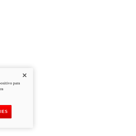
positivo para
ara
IES