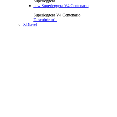
Superleggera
new
Superleggera V4 Centenario
Superleggera V4 Centenario
Descubrir más
XDiavel