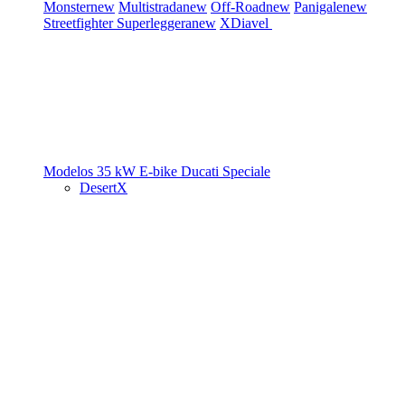
Monster
new
Multistrada
new
Off-Road
new
Panigale
new
Streetfighter
Superleggera
new
XDiavel
Modelos 35 kW
E-bike
Ducati Speciale
DesertX