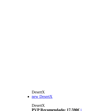
DesertX
new
DesertX
DesertX
PVP Recomendado: 17.590€
i