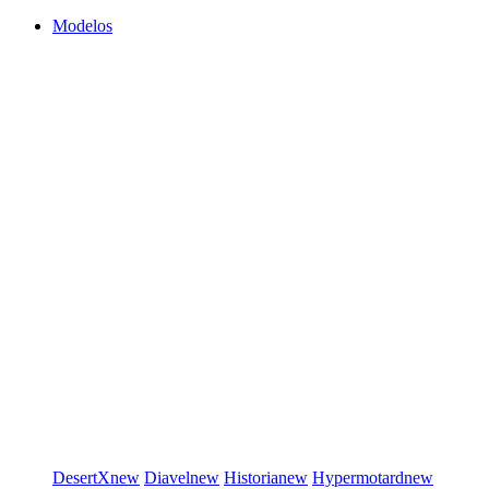
Modelos
DesertX
new
Diavel
new
Historia
new
Hypermotard
new