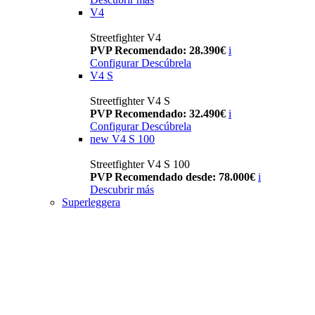
V4
Streetfighter V4
PVP Recomendado: 28.390€
i
Configurar
Descúbrela
V4 S
Streetfighter V4 S
PVP Recomendado: 32.490€
i
Configurar
Descúbrela
new
V4 S 100
Streetfighter V4 S 100
PVP Recomendado desde: 78.000€
i
Descubrir más
Superleggera