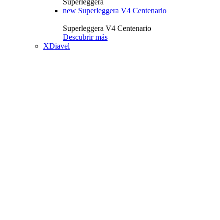
Superleggera
new
Superleggera V4 Centenario
Superleggera V4 Centenario
Descubrir más
XDiavel