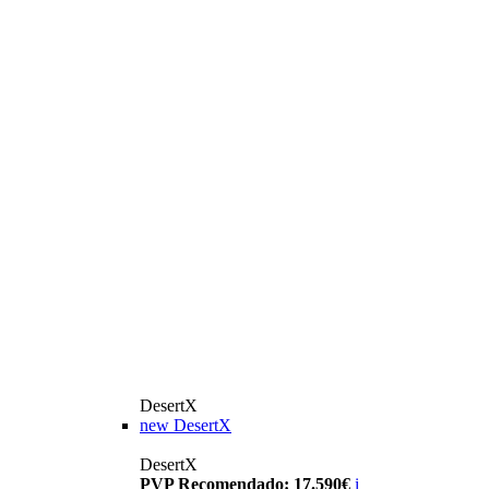
DesertX
new
DesertX
DesertX
PVP Recomendado: 17.590€
i