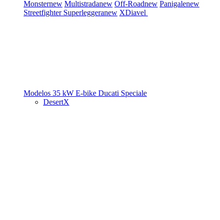
Monster
new
Multistrada
new
Off-Road
new
Panigale
new
Streetfighter
Superleggera
new
XDiavel
Modelos 35 kW
E-bike
Ducati Speciale
DesertX