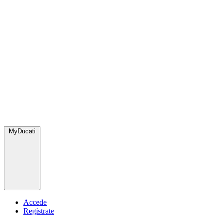
MyDucati
Accede
Regístrate