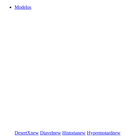
Modelos
DesertX
new
Diavel
new
Historia
new
Hypermotard
new