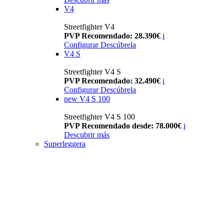
V4
Streetfighter V4
PVP Recomendado: 28.390€
i
Configurar
Descúbrela
V4 S
Streetfighter V4 S
PVP Recomendado: 32.490€
i
Configurar
Descúbrela
new
V4 S 100
Streetfighter V4 S 100
PVP Recomendado desde: 78.000€
i
Descubrir más
Superleggera