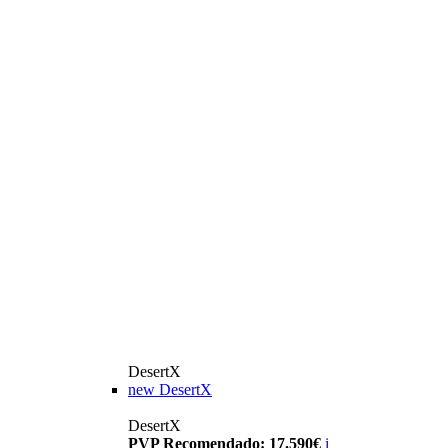
DesertX
new
DesertX
DesertX
PVP Recomendado: 17.590€
i