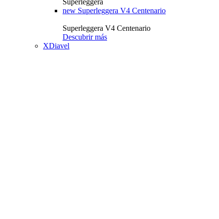
Superleggera
new
Superleggera V4 Centenario
Superleggera V4 Centenario
Descubrir más
XDiavel