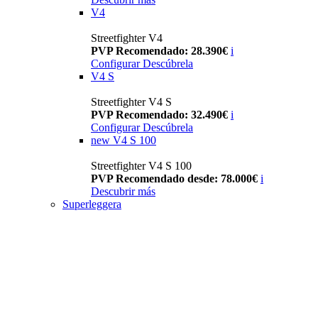
V4
Streetfighter V4
PVP Recomendado: 28.390€
i
Configurar
Descúbrela
V4 S
Streetfighter V4 S
PVP Recomendado: 32.490€
i
Configurar
Descúbrela
new
V4 S 100
Streetfighter V4 S 100
PVP Recomendado desde: 78.000€
i
Descubrir más
Superleggera