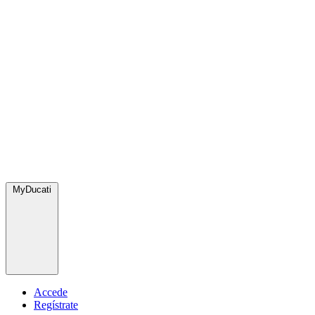
MyDucati
Accede
Regístrate