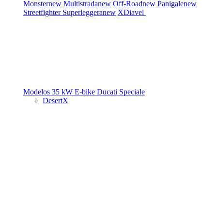
Monster
new
Multistrada
new
Off-Road
new
Panigale
new
Streetfighter
Superleggera
new
XDiavel
Modelos 35 kW
E-bike
Ducati Speciale
DesertX