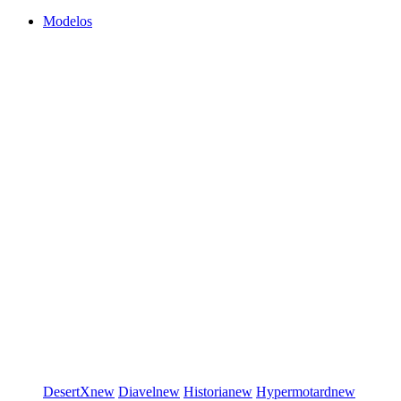
Modelos
DesertX
new
Diavel
new
Historia
new
Hypermotard
new