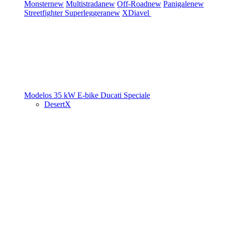
Monster
new
Multistrada
new
Off-Road
new
Panigale
new
Streetfighter
Superleggera
new
XDiavel
Modelos 35 kW
E-bike
Ducati Speciale
DesertX