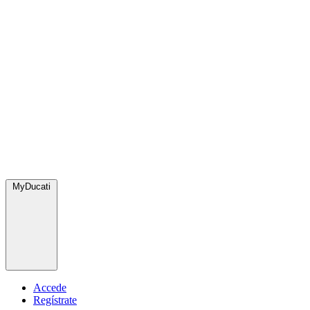
MyDucati
Accede
Regístrate