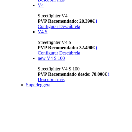
V4
Streetfighter V4
PVP Recomendado: 28.390€
i
Configurar
Descúbrela
V4 S
Streetfighter V4 S
PVP Recomendado: 32.490€
i
Configurar
Descúbrela
new
V4 S 100
Streetfighter V4 S 100
PVP Recomendado desde: 78.000€
i
Descubrir más
Superleggera