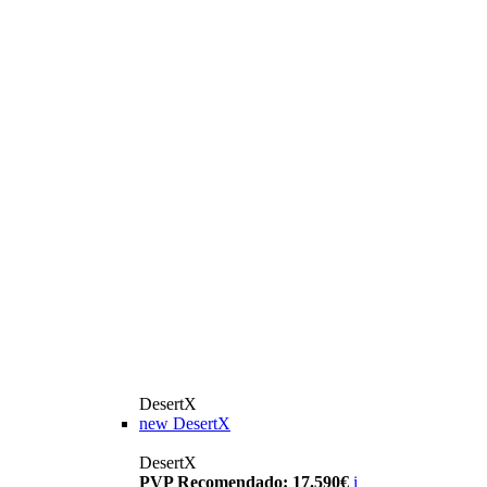
DesertX
new
DesertX
DesertX
PVP Recomendado: 17.590€
i