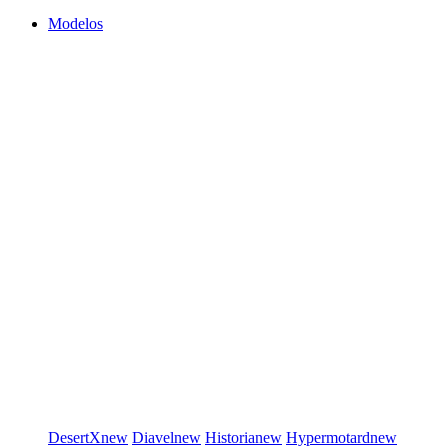
Modelos
DesertX
new
Diavel
new
Historia
new
Hypermotard
new