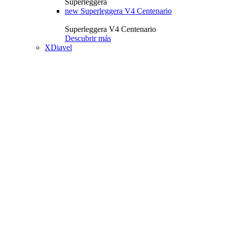
Superleggera
new
Superleggera V4 Centenario
Superleggera V4 Centenario
Descubrir más
XDiavel