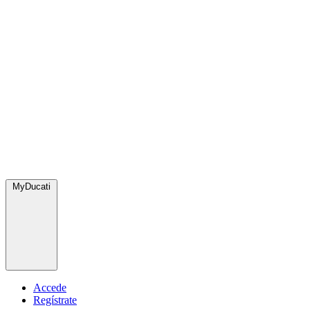
MyDucati
Accede
Regístrate