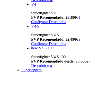
V4
Streetfighter V4
PVP Recomendado: 28.390€
i
Configurar
Descúbrela
V4 S
Streetfighter V4 S
PVP Recomendado: 32.490€
i
Configurar
Descúbrela
new
V4 S 100
Streetfighter V4 S 100
PVP Recomendado desde: 78.000€
i
Descubrir más
Superleggera