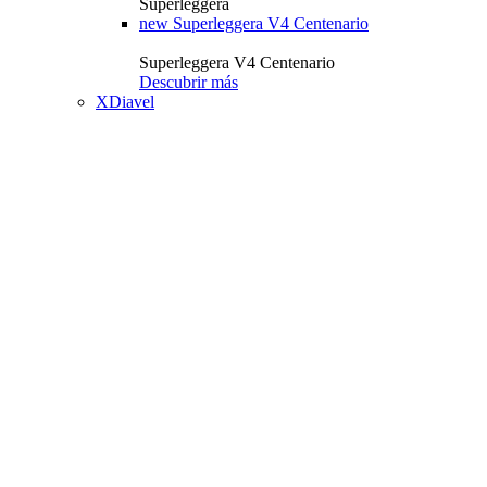
Superleggera
new
Superleggera V4 Centenario
Superleggera V4 Centenario
Descubrir más
XDiavel