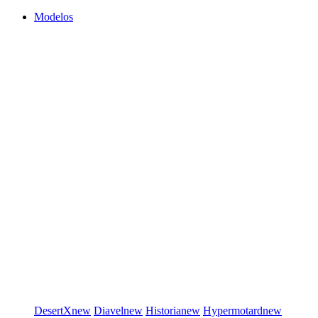
Modelos
DesertX
new
Diavel
new
Historia
new
Hypermotard
new