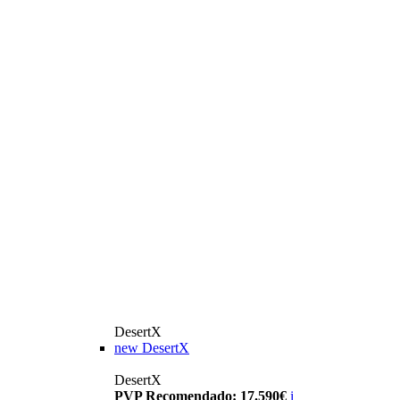
DesertX
new
DesertX
DesertX
PVP Recomendado: 17.590€
i