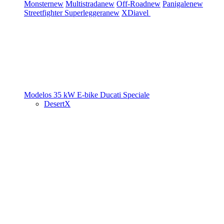
Monster
new
Multistrada
new
Off-Road
new
Panigale
new
Streetfighter
Superleggera
new
XDiavel
Modelos 35 kW
E-bike
Ducati Speciale
DesertX