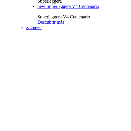
Superleggera
new
Superleggera V4 Centenario
Superleggera V4 Centenario
Descubrir más
XDiavel