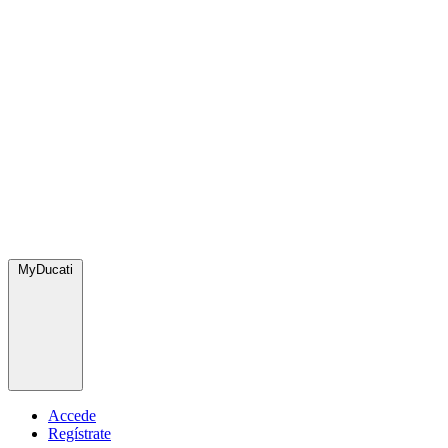
MyDucati
Accede
Regístrate