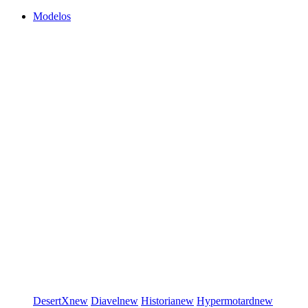
Modelos
DesertX
new
Diavel
new
Historia
new
Hypermotard
new