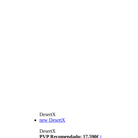
DesertX
new
DesertX
DesertX
PVP Recomendado: 17.590€
i