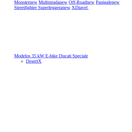
Monster
new
Multistrada
new
Off-Road
new
Panigale
new
Streetfighter
Superleggera
new
XDiavel
Modelos 35 kW
E-bike
Ducati Speciale
DesertX