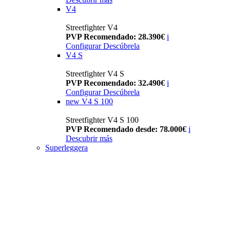
V4
Streetfighter V4
PVP Recomendado: 28.390€
i
Configurar
Descúbrela
V4 S
Streetfighter V4 S
PVP Recomendado: 32.490€
i
Configurar
Descúbrela
new
V4 S 100
Streetfighter V4 S 100
PVP Recomendado desde: 78.000€
i
Descubrir más
Superleggera