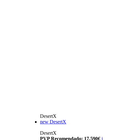
DesertX
new
DesertX
DesertX
PVP Recomendado: 17.590€
i