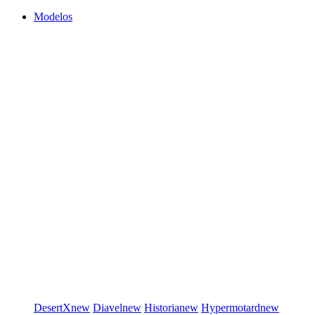
Modelos
DesertX
new
Diavel
new
Historia
new
Hypermotard
new