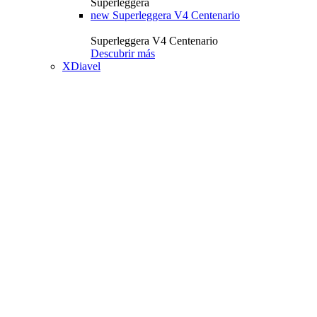
Superleggera
new
Superleggera V4 Centenario
Superleggera V4 Centenario
Descubrir más
XDiavel