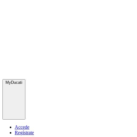
MyDucati
Accede
Regístrate