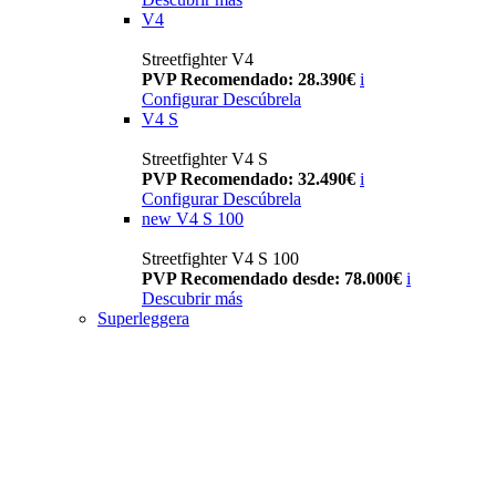
V4
Streetfighter V4
PVP Recomendado: 28.390€
i
Configurar
Descúbrela
V4 S
Streetfighter V4 S
PVP Recomendado: 32.490€
i
Configurar
Descúbrela
new
V4 S 100
Streetfighter V4 S 100
PVP Recomendado desde: 78.000€
i
Descubrir más
Superleggera