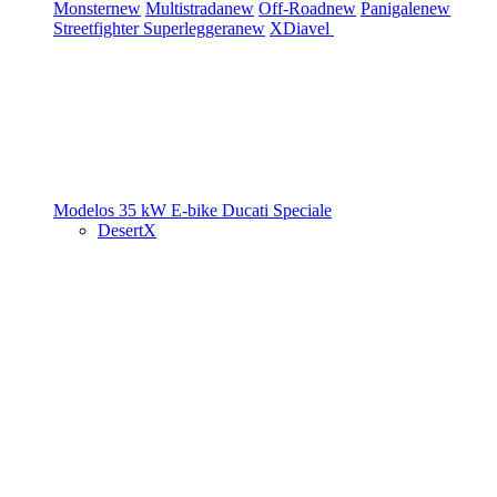
Monster
new
Multistrada
new
Off-Road
new
Panigale
new
Streetfighter
Superleggera
new
XDiavel
Modelos 35 kW
E-bike
Ducati Speciale
DesertX