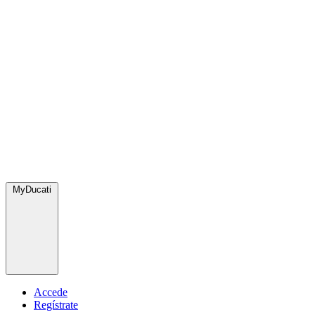
MyDucati
Accede
Regístrate