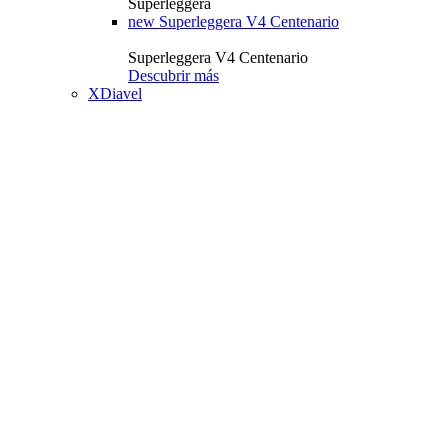
Superleggera
new
Superleggera V4 Centenario
Superleggera V4 Centenario
Descubrir más
XDiavel