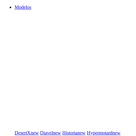
Modelos
DesertX
new
Diavel
new
Historia
new
Hypermotard
new