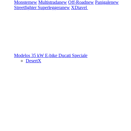
Monster
new
Multistrada
new
Off-Road
new
Panigale
new
Streetfighter
Superleggera
new
XDiavel
Modelos 35 kW
E-bike
Ducati Speciale
DesertX