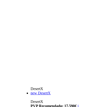
DesertX
new
DesertX
DesertX
PVP Recomendado: 17.590€
i