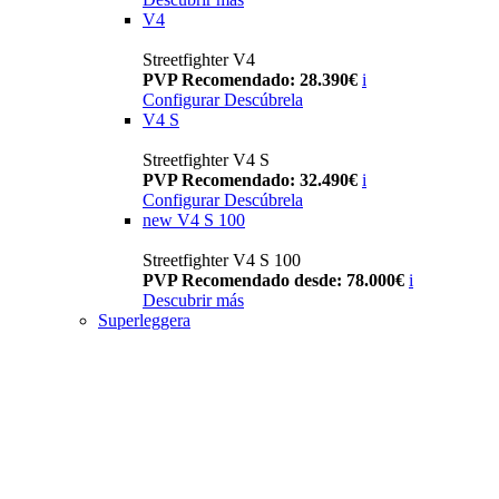
V4
Streetfighter V4
PVP Recomendado: 28.390€
i
Configurar
Descúbrela
V4 S
Streetfighter V4 S
PVP Recomendado: 32.490€
i
Configurar
Descúbrela
new
V4 S 100
Streetfighter V4 S 100
PVP Recomendado desde: 78.000€
i
Descubrir más
Superleggera