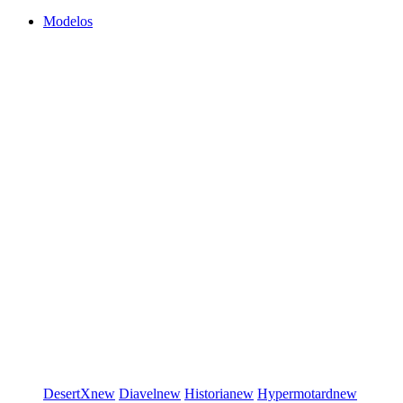
Modelos
DesertX
new
Diavel
new
Historia
new
Hypermotard
new