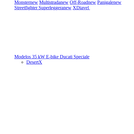
Monster
new
Multistrada
new
Off-Road
new
Panigale
new
Streetfighter
Superleggera
new
XDiavel
Modelos 35 kW
E-bike
Ducati Speciale
DesertX