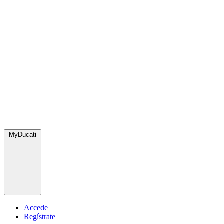
MyDucati
Accede
Regístrate