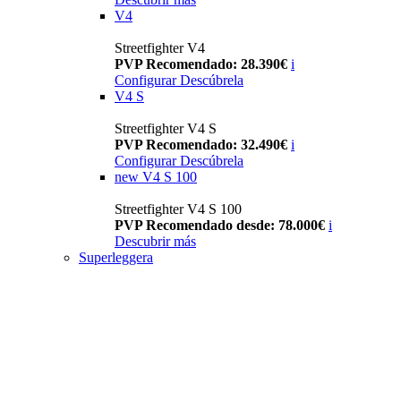
V4
Streetfighter V4
PVP Recomendado: 28.390€
i
Configurar
Descúbrela
V4 S
Streetfighter V4 S
PVP Recomendado: 32.490€
i
Configurar
Descúbrela
new
V4 S 100
Streetfighter V4 S 100
PVP Recomendado desde: 78.000€
i
Descubrir más
Superleggera