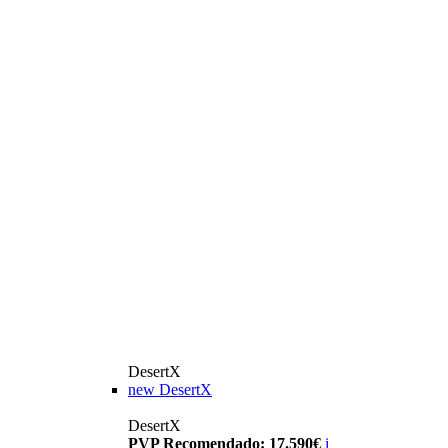
DesertX
new
DesertX
DesertX
PVP Recomendado: 17.590€
i