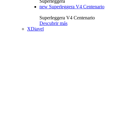
Superleggera
new
Superleggera V4 Centenario
Superleggera V4 Centenario
Descubrir más
XDiavel